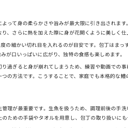
家庭で失敗しない鱧生け造り実践テクニック
鱧を家庭で安全に楽しむための極意
鱧を自宅で安全に調理するための注意点
によって身の柔らかさや旨みが最大限に引き出されます
なり、さらに熱を加えた際に身が花開くように美しく仕
生食に挑戦する際の鱧の衛生管理ポイント
鱧料理の安全性を高める保存と下処理法
程度の細かい切れ目を入れるのが目安です。包丁はまっ
おいしさと安心を両立する鱧の調理ポイント
旨みが口いっぱいに広がり、独特の食感も楽しめます。
家庭で鱧を味わうための衛生面の工夫
切り過ぎると身が崩れてしまうため、練習や動画での事
本格的な鱧の美味しさを引き出すコツ集
一つの方法です。こうすることで、家庭でも本格的な鱧
鱧の旨みを最大限に引き出す調理ポイント
骨切り後の鱧を美味しく仕上げる方法
鱧独特の食感を活かすための湯引きのコツ
生管理が最重要です。生魚を扱うため、調理前後の手洗
家庭で叶う本格鱧料理の仕上げ技
止のための手袋やタオルを用意し、包丁の取り扱いにも
鱧の味わいを深める薬味と盛り付け術