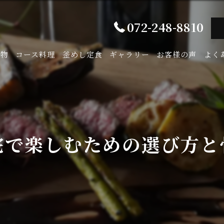
072-248-8810
み物
コース料理
釜めし定食
ギャラリー
お客様の声
よく
宅で楽しむための選び方と