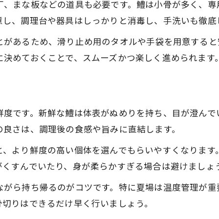
生け造りに最適な鱧の鮮度と保存法の工夫
丁、まな板などの道具も必要です。鱧は小骨が多く、専
意し、調理台や器具はしっかりと消毒し、手洗いも徹底
繊細な骨切りが決め手の鱧料理術
鱧料理の主役となる骨切り技法の基本
とがあるため、滑り止め用のタオルや手袋を用意すると
に決めておくことで、スムーズかつ楽しく進められます
鱧の骨切りが美味しさを左右する理由
骨切りの包丁使いで変わる鱧の食感体験
自宅でできる鱧の骨切り失敗しないコツ
職人直伝の鱧骨切り練習方法を徹底解説
鮮度です。新鮮な鱧は体表がぬめりを持ち、目が澄んで
の良さは、調理後の食感や旨みに直結します。
ハモの生け造りに挑戦する際の必須ポイント
ハモ生け造りで押さえておきたい衛生管理
と、より鮮度の高い個体を選んでもらいやすくなります
がくすんでいたり、身が柔らかすぎる場合は避けましょ
鱧の下処理から盛り付けまでの流れ解説
生け造りの鱧をより美味しく味わう工夫
ながら持ち帰るのがコツです。特に夏場は温度管理が重
ハモ調理の際に意識したい包丁さばき
骨切りはできるだけ早く行いましょう。