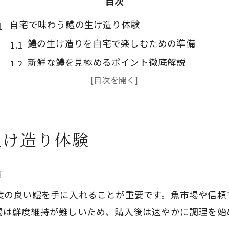
目次
自宅で味わう鱧の生け造り体験
鱧の生け造りを自宅で楽しむための準備
新鮮な鱧を見極めるポイント徹底解説
自宅調理で引き立つ鱧の旨みの秘密
家庭で鱧生け造りを始める際の注意点
鱧の生け造りが映えるおすすめの盛り付け法
生け造り体験
鮮度を見極める鱧の選び方ガイド
鮮度抜群の鱧を選ぶための見分け方の基本
備
鱧の色や身質から分かる鮮度チェック術
度の良い鱧を手に入れることが重要です。魚市場や信頼
骨切り後も美味しい鱧の選び方のコツ
場は鮮度維持が難しいため、購入後は速やかに調理を始
プロが教える鱧の鮮度を見抜くチェックポイン