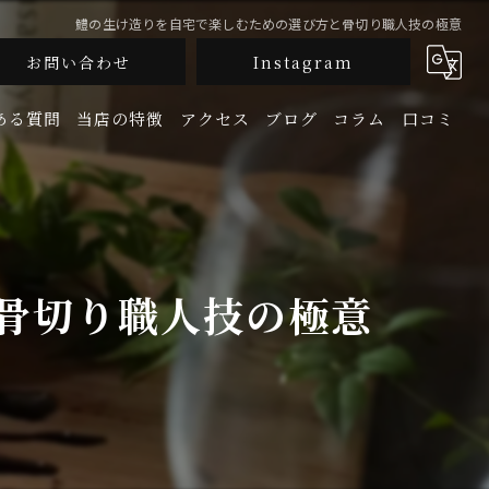
鱧の生け造りを自宅で楽しむための選び方と骨切り職人技の極意
お問い合わせ
Instagram
ある質問
当店の特徴
アクセス
ブログ
コラム
口コミ
釜飯
生牡蠣
骨切り職人技の極意
鮮魚
地酒
宴会