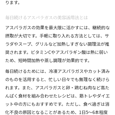
ガス効果
ります。
アスパラガスがダイエットに効果的な理
毎日続けるアスパラガスの美容活用法とは
由
アスパラガスの効果を最大限に活かすには、継続的な
筋トレ後にアスパラガスを食べるべき利
摂取が大切です。手軽に取り入れる方法としては、サ
点
ラダやスープ、グリルなど加熱しすぎない調理法が推
アスパラガスの栄養素で筋肉修復をサポ
奨されます。ビタミンCやアスパラギン酸は熱に弱い
ート
ため、短時間加熱や蒸し調理が効果的です。
脂肪燃焼と体づくりに役立つアスパラガ
毎日続けるためには、冷凍アスパラガスやカット済み
スの効果
のものを活用すると、忙しい日々でも無理なく続けら
アスパラガスとタンパク質の組み合わせ
れます。また、アスパラガスと卵・鶏むね肉など高た
活用法
んぱく食材を組み合わせたレシピは、筋トレやダイエ
アスパラガスの食べ過ぎリスクと賢い摂り方
ット中の方にもおすすめです。ただし、食べ過ぎは消
アスパラガス食べ過ぎによる影響と注意
化不良の原因となることがあるため、1日5〜6本程度