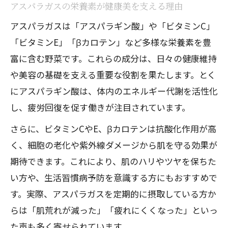
アスパラガスの栄養素が健康美を支える理由
アスパラガスで健康と美容を両立するコ
ツ
アスパラガスは「アスパラギン酸」や「ビタミンC」
「ビタミンE」「βカロテン」など多様な栄養素を豊
アスパラガスを食卓に取り入れる効果的な理
富に含む野菜です。これらの成分は、日々の健康維持
由
や美容の基礎を支える重要な役割を果たします。とく
アスパラガスを日常食にするメリットと
にアスパラギン酸は、体内のエネルギー代謝を活性化
は
し、疲労回復を促す働きが注目されています。
アスパラガスの効果的な食べ方で健康維
さらに、ビタミンCやE、βカロテンは抗酸化作用が高
持
く、細胞の老化や紫外線ダメージから肌を守る効果が
毎日の食卓でアスパラガス効果を最大化
期待できます。これにより、肌のハリやツヤを保ちた
する方法
い方や、生活習慣病予防を意識する方にもおすすめで
アスパラガスの栄養を逃さない調理の工
す。実際、アスパラガスを定期的に摂取している方か
夫
らは「肌荒れが減った」「疲れにくくなった」といっ
アスパラ効果を家族で楽しむ食習慣のヒ
た声も多く寄せられています。