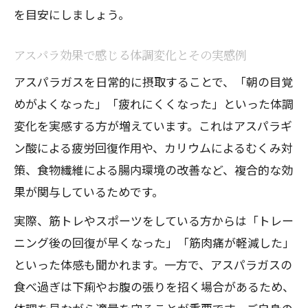
点
を目安にしましょう。
適切なアスパラガス摂取量で健康を守る
方法
アスパラ効果で感じる体調変化とその実感例
アスパラガスの効果を活かす賢い食べ方
アスパラガスを日常的に摂取することで、「朝の目覚
の提案
めがよくなった」「疲れにくくなった」といった体調
アスパラガスを食べ過ぎるとどうなるの
変化を実感する方が増えています。これはアスパラギ
か
ン酸による疲労回復作用や、カリウムによるむくみ対
アスパラガスの栄養素バランスと摂取の
策、食物繊維による腸内環境の改善など、複合的な効
コツ
果が関与しているためです。
毎日の疲労回復にアスパラガスが活躍する理
実際、筋トレやスポーツをしている方からは「トレー
由
ニング後の回復が早くなった」「筋肉痛が軽減した」
アスパラガスの効果で疲労回復を実感す
といった体感も聞かれます。一方で、アスパラガスの
る方法
食べ過ぎは下痢やお腹の張りを招く場合があるため、
アスパラギン酸が毎日の疲れにどう働く