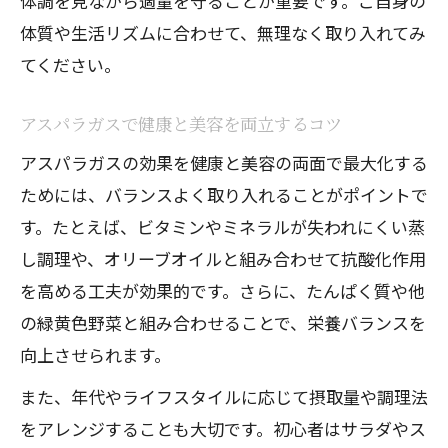
体調を見ながら適量を守ることが重要です。ご自身の
か
体質や生活リズムに合わせて、無理なく取り入れてみ
てください。
アスパラガスの栄養素でスタミナアップ
を目指す
アスパラガスで健康と美容を両立するコツ
疲れやすい方におすすめのアスパラガス
アスパラガスの効果を健康と美容の両面で最大化する
活用術
ためには、バランスよく取り入れることがポイントで
アスパラガス効果で体調管理がラクにな
す。たとえば、ビタミンやミネラルが失われにくい蒸
る理由
し調理や、オリーブオイルと組み合わせて抗酸化作用
を高める工夫が効果的です。さらに、たんぱく質や他
の緑黄色野菜と組み合わせることで、栄養バランスを
向上させられます。
また、年代やライフスタイルに応じて摂取量や調理法
をアレンジすることも大切です。初心者はサラダやス