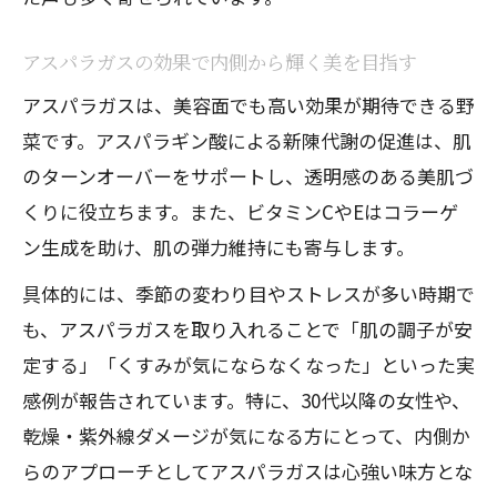
ント
美肌づくりに役立つアスパラガスの秘密
アスパラガスの効果で内側から輝く美を目指す
アスパラガスの美容効果が美肌作りをサ
アスパラガスは、美容面でも高い効果が期待できる野
ポート
菜です。アスパラギン酸による新陳代謝の促進は、肌
抗酸化作用でアスパラガスが肌を守る仕
のターンオーバーをサポートし、透明感のある美肌づ
組み
くりに役立ちます。また、ビタミンCやEはコラーゲ
アスパラガスの効果的な摂取でシミ予防
ン生成を助け、肌の弾力維持にも寄与します。
を強化
具体的には、季節の変わり目やストレスが多い時期で
アスパラガスの栄養素がコラーゲン生成
も、アスパラガスを取り入れることで「肌の調子が安
に貢献
定する」「くすみが気にならなくなった」といった実
美肌維持に役立つアスパラガスの取り入
感例が報告されています。特に、30代以降の女性や、
れ方
乾燥・紫外線ダメージが気になる方にとって、内側か
ダイエットや筋トレ時に注目すべきアスパラ
らのアプローチとしてアスパラガスは心強い味方とな