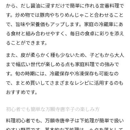
万願寺唐辛子を生で食べる切り方の工夫
から、だし醤油に浸すだけで簡単に作れる定番料理で
サラダで映える万願寺唐辛子の活用法
す。炒め物では豚肉やちりめんじゃこと合わせること
生食で際立つ万願寺唐辛子の食感と旨味
で、旨味や栄養価もアップします。家庭の冷蔵庫にあ
種を活かすサラダ向け万願寺唐辛子の切
る食材と組み合わせやすく、毎日の食卓に彩りを添え
り方
ることができます。
人気レシピを参考にした生食のポイント
また、皮が柔らかく種も少ないため、子どもから大人
今すぐ実践したい万願寺唐辛子簡単調理法
まで幅広い世代が楽しめる点も家庭料理での強みで
万願寺唐辛子を使った時短調理アイデア
す。旬の時期には、冷蔵保存や冷凍保存も可能なの
で、まとめ買いしてさまざまなレシピに活用するのも
家庭で簡単に作れる万願寺唐辛子の副菜
おすすめです。
普段使いにおすすめ万願寺唐辛子レシピ
すぐ作れる万願寺唐辛子のおつまみ術
初心者でも簡単な万願寺唐辛子の楽しみ方
今日から始める万願寺唐辛子の簡単料理
料理初心者でも、万願寺唐辛子は下処理が簡単で扱い
法
やすい野菜です。基本的な下処理は、ヘタを落として