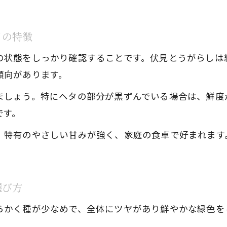
食感と香りを活かした伏見とうがらしのおばんざ
目の特徴
万願寺唐辛子との違いも押さえた味わい方
伏見とうがらしと万願寺唐辛子の味の違いを比較
の状態をしっかり確認することです。伏見とうがらしは
傾向があります。
両方楽しむ伏見とうがらしと万願寺唐辛子の活用
選別のコツで分かる伏見とうがらしと万願寺唐辛
ましょう。特にヘタの部分が黒ずんでいる場合は、鮮度
伏見とうがらしの特徴的な甘みを引き立てる方法
です。
家族で味比べ！伏見とうがらしの食べ方アイデア
、特有のやさしい甘みが強く、家庭の食卓で好まれます
家族が喜ぶ夏の食卓に伏見とうがらし活用
伏見とうがらしで彩る家族の夏のおばんざい献立
選び方
子どもにも人気の伏見とうがらしレシピ活用法
旬の伏見とうがらしで手軽に栄養バランスアップ
らかく種が少なめで、全体にツヤがあり鮮やかな緑色を
伏見とうがらし選別で毎日の食卓を充実させる