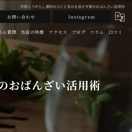
伏見とうがらし選別のコツと甘みを活かす夏のおばんざい活用術
お問い合わせ
Instagram
ある質問
当店の特徴
アクセス
ブログ
コラム
口コミ
釜飯
生牡蠣
のおばんざい活用術
鮮魚
地酒
宴会