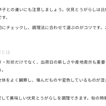
夏野菜の王様・伏見とうがらしの健康パワー
辛子との違いにも注意しましょう。伏見とうがらしは比
です。
的にチェックし、調理法に合わせて選ぶのがコツです。
準とは
リ・形状だけでなく、出荷日の新しさや産地表示も重要
う。
全体をよく観察し、傷んだものや変色しているものが混
定して美味しい伏見とうがらしを調理できます。旬の時