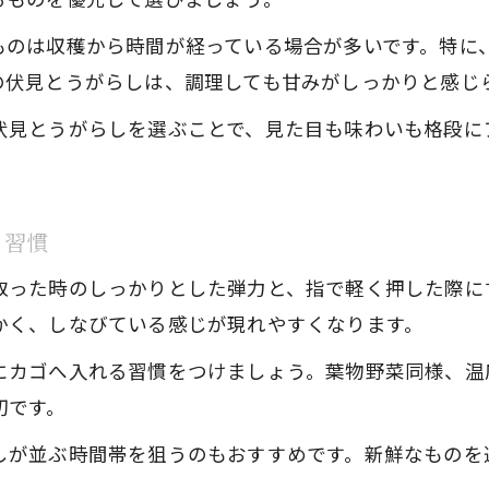
家族に人気の伏見とうがらしのやさしい味わい
万願寺唐辛子と異なる伏見とうがらしの魅力
ものは収穫から時間が経っている場合が多いです。特に
の伏見とうがらしは、調理しても甘みがしっかりと感じ
美味しい伏見とうがらしを見分けるポイント
伏見とうがらしの美味しさは色つやと形で判別
伏見とうがらしを選ぶことで、見た目も味わいも格段に
失敗しない伏見とうがらし選別のチェック項目
曲がりや傷みに注意する伏見とうがらしの選び方
と習慣
育て方にも活かせる伏見とうがらし選別の視点
新鮮な伏見とうがらし選びでおばんざいを格上げ
取った時のしっかりとした弾力と、指で軽く押した際に
かく、しなびている感じが現れやすくなります。
おばんざいで輝く伏見とうがらしの調理法
伏見とうがらしの甘みを活かすおばんざいレシピ
にカゴへ入れる習慣をつけましょう。葉物野菜同様、温
切です。
簡単調理で楽しむ伏見とうがらしの夏料理アイデ
伏見とうがらし選別から調理までのおいしさ追求
しが並ぶ時間帯を狙うのもおすすめです。新鮮なものを
家族が喜ぶ伏見とうがらしの焼き物・炒め物