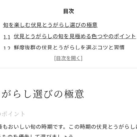
目次
旬を楽しむ伏見とうがらし選びの極意
伏見とうがらしの旬を見極める色つやのポイント
鮮度抜群の伏見とうがらしを選ぶコツと習慣
伏見とうがらし選別で失敗しない見た目の特徴
おばんざいに最適な伏見とうがらしの選び方
市場で役立つ伏見とうがらし選別の基準とは
うがらし選びの極意
優しい甘み広がる伏見とうがらしの魅力
伏見とうがらしが持つ独特の甘みと食感の秘密
のポイント
料理を格上げする伏見とうがらしの優しい風味
最もおいしい旬の時期です。この時期の伏見とうがらし
伏見とうがらしはどんな味？甘さの理由を解説
るものを優先して選びましょう。