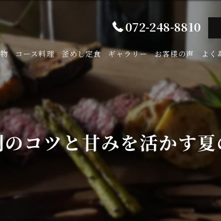
072-248-8810
み物
コース料理
釜めし定食
ギャラリー
お客様の声
よく
別のコツと甘みを活かす夏