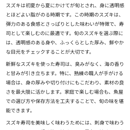
スズキは初夏から夏にかけてが旬とされ、身に透明感
新鮮な鱸寿司を選ぶための目利き術
とほどよい脂がのる時期です。この時期のスズキは、
鱸寿司の身質と透明感で新鮮さを判断
弾力のある食感とさっぱりとした味わいが特徴で、寿
鱸寿司の味わい比較と選び方ガイド
司として楽しむのに最適です。旬のスズキを選ぶ際に
鱸寿司で失敗しない選び方のポイント
は、透明感のある身や、ふっくらとした厚み、鮮やか
透明感ある鱸寿司の楽しみ方ガイド
な目元をチェックすることが大切です。
鱸寿司の透明感を引き出す食べ方
新鮮なスズキを使った寿司は、臭みがなく、海の香り
鱸寿司の美味しさを最大限楽しむコツ
と甘みが引き立ちます。特に、熟練の職人が手がける
鱸寿司とカンパチ寿司の味わい比較
場合は、身の厚みや切り付けにもこだわり、素材の良
さを最大限に活かします。家庭で楽しむ場合も、魚屋
鱸寿司で感じる弾力と風味のポイント
での選び方や保存方法を工夫することで、旬の味を堪
鱸寿司のシャリと身の相性を楽しもう
能できます。
アニサキス対策で鱸寿司を安全に堪能
スズキ寿司を美味しく味わうためには、刺身で味わう
鱸寿司のアニサキス対策と安全性解説