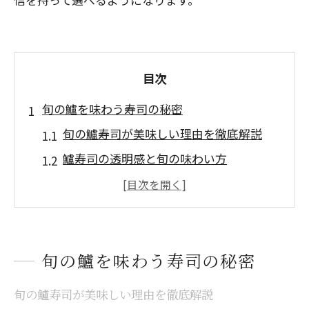
目次
旬の鱸を味わう寿司の秘密
旬の鱸寿司が美味しい理由を徹底解説
鱸寿司の透明感と旬の味わい方
鱸の寿司で感じる季節ごとの違い
鱸は高級魚？寿司で楽しむ贅沢体験
鱸寿司で比較するヒラメやイサキとの違
い
旬の鱸を味わう寿司の秘密
美味しい鱸寿司を選ぶコツとは
旬の鱸寿司が美味しい理由を徹底解説
鱸寿司の美味しさを見極めるポイント