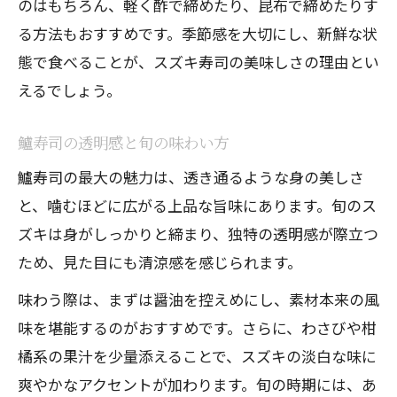
のはもちろん、軽く酢で締めたり、昆布で締めたりす
安心して鱸寿司を食べるための注意点
る方法もおすすめです。季節感を大切にし、新鮮な状
鱸寿司でアニサキスを避ける方法
態で食べることが、スズキ寿司の美味しさの理由とい
鱸寿司のリスク管理と安全な選び方
えるでしょう。
鱸寿司で安全に楽しむための保存法
夏におすすめの鱸寿司体験特集
鱸寿司の透明感と旬の味わい方
夏の鱸寿司が美味しい理由と楽しみ方
鱸寿司の最大の魅力は、透き通るような身の美しさ
旬の夏に味わう鱸寿司の魅力とは
と、噛むほどに広がる上品な旨味にあります。旬のス
ズキは身がしっかりと締まり、独特の透明感が際立つ
鱸寿司で夏の食卓を彩る工夫
ため、見た目にも清涼感を感じられます。
夏に食べたい鱸寿司の選び方ガイド
味わう際は、まずは醤油を控えめにし、素材本来の風
鱸寿司を夏に美味しく味わう秘訣
味を堪能するのがおすすめです。さらに、わさびや柑
家庭でもできる鱸の寿司の魅力発見
橘系の果汁を少量添えることで、スズキの淡白な味に
家庭で楽しむ鱸寿司の簡単アレンジ術
爽やかなアクセントが加わります。旬の時期には、あ
鱸の寿司を自宅で美味しく作るコツ