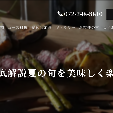
072-248-8810
み物
コース料理
釜めし定食
ギャラリー
お客様の声
よく
底解説夏の旬を美味しく