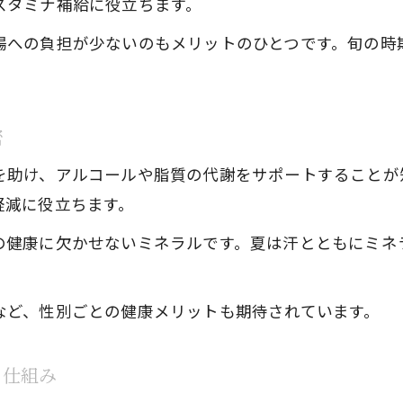
岩牡蠣の濃厚な栄養が愛される理由とは
スタミナ補給に役立ちます。
食べ過ぎ注意岩牡蠣の適量とリスク対策
腸への負担が少ないのもメリットのひとつです。旬の時
岩牡蠣の適量を守ることで得られる健康効果
岩牡蠣の食べ過ぎがもたらす症状と予防法
密
岩牡蠣の亜鉛過剰摂取リスクと安全な食べ方
岩牡蠣を毎日食べる際の体調管理ポイント
を助け、アルコールや脂質の代謝をサポートすることが
岩牡蠣を安心して楽しむための衛生対策
軽減に役立ちます。
岩牡蠣で夏を元気に過ごすコツと楽しみ方
の健康に欠かせないミネラルです。夏は汗とともにミネ
岩牡蠣の栄養を活かす夏のおすすめ食べ方
岩牡蠣を美味しく安全に楽しむための工夫
など、性別ごとの健康メリットも期待されています。
岩牡蠣で夏のスタミナをサポートする方法
岩牡蠣の栄養で毎日の活力と美容効果を実感
る仕組み
岩牡蠣の旬を満喫するための保存と調理のコツ