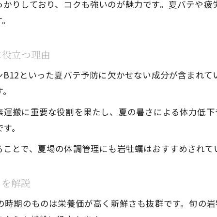
岩牡蠣と他食材を組み合わせる栄養アップ術
っかりしており、コクも強いのが魅力です。夏バテや疲
す。
岩牡蠣ならではの健康効果を徹底分析
岩牡蠣の栄養が男性女性に与える健康効果
に役立つ理由
岩牡蠣の効能で期待できる疲労回復や美容サポー
ンB12といった夏バテ予防に欠かせない成分が含まれて
岩牡蠣の亜鉛やタウリンが体に及ぼす具体的な作
す。
岩牡蠣が肝臓に与える影響と注意点を解説
岩牡蠣を毎日食べると得られるメリットと注意点
素運搬に重要な役割を果たし、夏の暑さによる体力低下や
です。
真牡蠣と比べた岩牡蠣栄養の魅力に迫る
真牡蠣と岩牡蠣の栄養価比較で分かる違い
ることで、夏場の体調管理にも岩牡蠣はおすすめされて
岩牡蠣と真牡蠣で得られる健康効果の差を解説
トを解説
岩牡蠣のコクと栄養素が真牡蠣とどう違うか
岩牡蠣の旬と真牡蠣の味や栄養の違いに注目
この時期のものは栄養価が高く新鮮さも抜群です。旬の