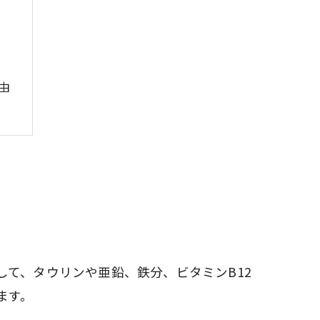
由
て、タウリンや亜鉛、鉄分、ビタミンB12
ト
ます。
ツ