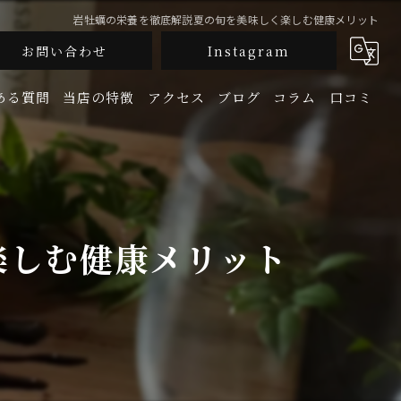
岩牡蠣の栄養を徹底解説夏の旬を美味しく楽しむ健康メリット
お問い合わせ
Instagram
ある質問
当店の特徴
アクセス
ブログ
コラム
口コミ
釜飯
生牡蠣
楽しむ健康メリット
鮮魚
地酒
宴会