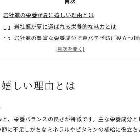
目次
岩牡蠣の栄養が夏に嬉しい理由とは
岩牡蠣が夏に選ばれる栄養的な魅力とは
岩牡蠣の豊富な栄養成分で夏バテ予防に役立つ理
岩牡蠣の旬がもたらす健康へのメリットを解説
岩牡蠣のタウリンや亜鉛が夏に効く秘密
岩牡蠣の栄養が疲労回復をサポートする仕組み
に嬉しい理由とは
旬の岩牡蠣で食卓を彩る栄養バランス
岩牡蠣の栄養バランスが食卓に与えるメリット
は
旬の岩牡蠣で不足しがちなミネラルを補う方法
と、栄養バランスの良さが特徴です。主な栄養成分とし
岩牡蠣の豊富なビタミンB12で健康生活をサポー
季節に不足しがちなミネラルやビタミンの補給に役立ち
岩牡蠣の鉄分や亜鉛を毎日の食事で取り入れるコ