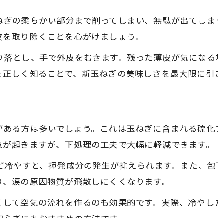
繊維に沿う新玉ねぎスライスのポイント
ねぎの柔らかい部分まで削ってしまい、無駄が出てしま
水に浸けると辛みが減る新玉ねぎの切り方
皮を取り除くことを心がけましょう。
新玉ねぎの辛みを抑える水浸けのコツ
り落とし、手で外皮をむきます。残った薄皮が気になる
サラダに使う新玉ねぎは水に浸けるべきか
を正しく知ることで、新玉ねぎの美味しさを最大限に引
新玉ねぎスライスの辛さ軽減テクニック
水に浸けた新玉ねぎの栄養変化を解説
新玉ねぎの切り方と水への浸け時間の目安
がある方は多いでしょう。これは玉ねぎに含まれる硫化
スライサーを使った新玉ねぎの簡単カット法
象が起きますが、下処理の工夫で大幅に軽減できます。
新玉ねぎスライサーのやり方とコツ
ほど冷やすと、揮発成分の発生が抑えられます。また、
辛くない新玉ねぎスライスのスライサー活用法
り、涙の原因物質が飛散しにくくなります。
新玉ねぎスライス 向きで変わる食感の秘密
新玉ねぎを均一に切るスライサーの使い方
くして空気の流れを作るのも効果的です。実際、冷やし