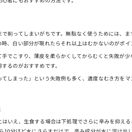
初心者にもおすすめの方法です。
新玉ねぎスライサーで時短カットを実現
繊維に沿うか逆らうか切り方の違いとは
新玉ねぎの繊維に沿って切る理由を徹底解説
まで削ってしまいがちです。無駄なく使うためには、ま
繊維に逆らう新玉ねぎの切り方と食感の違い
の時、白い部分が現れたらそれ以上はむかないのがポイ
新玉ねぎの切り方で変わる辛みと栄養吸収
新玉ねぎを繊維に沿って切るテクニック
て手でこすり、薄皮を柔らかくしてからむくと失敗が少
用するのがおすすめです。
新玉ねぎの味と食感を引き出す切り分け方
一口大カットで新玉ねぎを無駄なく活用
ってしまった」という失敗例も多く、適度なむき方をマ
新玉ねぎ一口大カットの意味と正しい基準
新玉ねぎを無駄なく使う一口大切りの方法
法
炒め物に最適な新玉ねぎ一口大カットのコツ
新玉ねぎの一口大カットで調理効率アップ
とはいえ、生食する場合は下処理でさらに辛みを抑える
ら10分ほど水にさらすだけで、辛み成分が水に溶け出
一口大の新玉ねぎカットで見た目も美しく