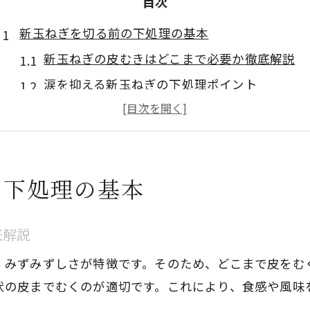
目次
新玉ねぎを切る前の下処理の基本
新玉ねぎの皮むきはどこまで必要か徹底解説
涙を抑える新玉ねぎの下処理ポイント
新玉ねぎを無駄なく使う皮むきのコツ
新玉ねぎの下処理で辛みを和らげる方法
健康意識に最適な新玉ねぎの下ごしらえ
の下処理の基本
サラダにも役立つ新玉ねぎスライス術
新玉ねぎスライスで辛みを抑える切り方
底解説
サラダ向け新玉ねぎスライスのやり方解説
、みずみずしさが特徴です。そのため、どこまで皮をむ
新玉ねぎサラダに最適なスライス方法とは
状の皮までむくのが適切です。これにより、食感や風味
新玉ねぎスライス 辛くない切り方の実践法