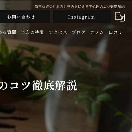
新玉ねぎの刻み方と辛みを抑える下処理のコツ徹底解説
お問い合わせ
Instagram
ある質問
当店の特徴
アクセス
ブログ
コラム
口コミ
釜飯
生牡蠣
のコツ徹底解説
鮮魚
地酒
宴会