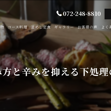
072-248-8810
み物
コース料理
釜めし定食
ギャラリー
お客様の声
よく
み方と辛みを抑える下処理