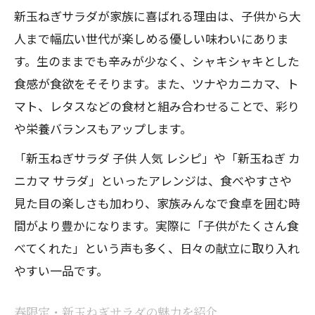
新玉ねぎサラダが家族に喜ばれる理由は、子供から大
方
人まで幅広い世代が楽しめる優しい味わいにありま
簡単新玉ねぎサラダの副菜アレンジアイ
す。生のままでも辛みが少なく、シャキシャキとした
デア
食感が食欲をそそります。また、ツナやカニカマ、ト
新玉ねぎサラダを毎日の副菜に活用する
マト、レタスなどの食材と組み合わせることで、彩り
ポイント
や栄養バランスもアップします。
新玉ねぎサラダでお弁当にもおすすめの
「新玉ねぎサラダ 子供 人気 レシピ」や「新玉ねぎ カ
副菜
ニカマ サラダ」といったアレンジは、食べやすさや
見た目の楽しさも加わり、家族みんなで食卓を囲む時
間がより豊かになります。実際に「子供がたくさん食
べてくれた」という声も多く、日々の献立に取り入れ
やすい一品です。
春限定・新玉ねぎサラダの魅力を紹介