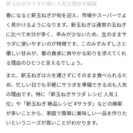
新玉ねぎサラダが春に人気な理由を解説
人気の新玉ねぎサラダレシピアレンジ方
春になると新玉ねぎが旬を迎え、市場やスーパーでよ
法
く見かけるようになります。新玉ねぎは通常の玉ねぎ
新玉ねぎの甘みを活かす時短アレンジ術
に比べて水分が多く、辛みが少ないため、生のままサ
新玉ねぎサラダおすすめ簡単アレンジ集
ラダに使いやすいのが特徴です。このみずみずしさと
家族が喜ぶ新玉ねぎの絶品アレンジ例
優しい甘みが、春の食卓に爽やかな彩りを添えてくれ
ツナやカニカマで楽しむ新玉ねぎの絶品サラ
る理由のひとつと言えるでしょう。
ダ
また、新玉ねぎは火を通さずにそのまま食べられるた
ツナと新玉ねぎで作る人気サラダレシピ
め、忙しい日でも手軽にサラダを準備できる点も人気
カニカマ新玉ねぎサラダの美味しい作り
の理由です。特に「新玉ねぎサラダ レシピ 人気 1
方
位」や「新玉ねぎ 絶品レシピ #サラダ」などの検索
新玉ねぎ×ツナの絶品サラダアレンジ集
が多いことから、家庭で簡単に美味しい一品を作りた
いというニーズが高いことがわかります。
カニカマ活用・新玉ねぎサラダのコツ紹
介