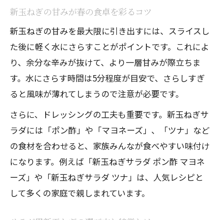
新玉ねぎの甘みが春の食卓を彩るコツ
新玉ねぎサラダとツナの相性を引き出す
新玉ねぎの甘みを最大限に引き出すには、スライスし
方法
た後に軽く水にさらすことがポイントです。これによ
新玉ねぎ生食のポイントと水さらしのコツ
り、余分な辛みが抜けて、より一層甘みが際立ちま
新玉ねぎを生で食べる時の注意点とコツ
す。水にさらす時間は5分程度が目安で、さらしすぎ
新玉ねぎは水にさらすべきか徹底解説
ると風味が薄れてしまうので注意が必要です。
辛みを抑える新玉ねぎ水さらしテクニッ
さらに、ドレッシングの工夫も重要です。新玉ねぎサ
ク
ラダには「ポン酢」や「マヨネーズ」、「ツナ」など
新玉ねぎサラダの食感を活かす切り方の
の食材を合わせると、家族みんなが食べやすい味付け
工夫
になります。例えば「新玉ねぎサラダ ポン酢 マヨネ
生食派必見・新玉ねぎの下処理と保存方
ーズ」や「新玉ねぎサラダ ツナ」は、人気レシピと
法
して多くの家庭で親しまれています。
マヨポンで作る新玉ねぎサラダ簡単レシピ