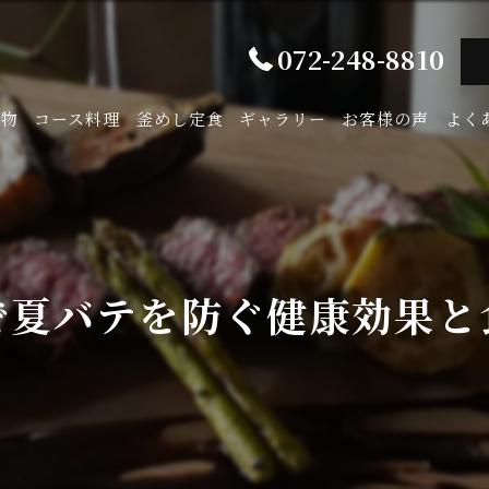
072-248-8810
み物
コース料理
釜めし定食
ギャラリー
お客様の声
よく
で夏バテを防ぐ健康効果と