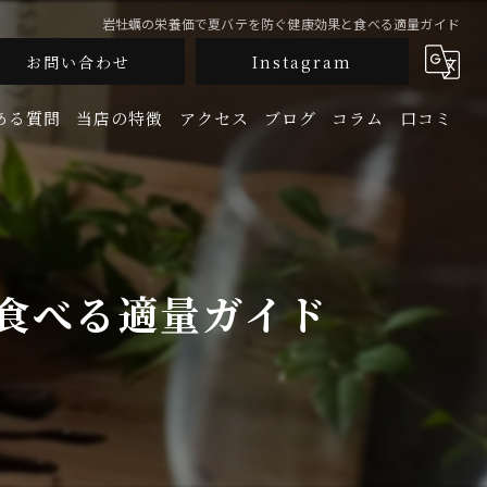
岩牡蠣の栄養価で夏バテを防ぐ健康効果と食べる適量ガイド
お問い合わせ
Instagram
ある質問
当店の特徴
アクセス
ブログ
コラム
口コミ
釜飯
生牡蠣
食べる適量ガイド
鮮魚
地酒
宴会