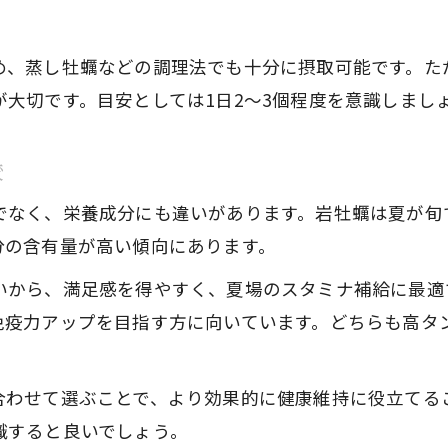
岩牡蠣が男女問わず役立つ理由を解説
め、蒸し牡蠣などの調理法でも十分に摂取可能です。た
岩牡蠣の食べ過ぎと亜鉛バランスを考える
大切です。目安としては1日2～3個程度を意識しまし
岩牡蠣の食べ過ぎが亜鉛過剰になる理由
岩牡蠣は1日何個までが安全かを解説
較
岩牡蠣の食べ過ぎによる健康リスクとは
でなく、栄養成分にも違いがあります。岩牡蠣は夏が旬
岩牡蠣と亜鉛のバランスを守るコツ
分の含有量が高い傾向にあります。
岩牡蠣を適量楽しむための食事ポイント
いから、満足感を得やすく、夏場のスタミナ補給に最適
岩牡蠣で夏バテ知らず！適量ガイド付き
免疫力アップを目指す方に向いています。どちらも高タ
岩牡蠣の適量摂取で夏バテ予防を実践
岩牡蠣の栄養価を活かす上手な食べ方
合わせて選ぶことで、より効果的に健康維持に役立てる
岩牡蠣を日常食に取り入れる工夫を紹介
識すると良いでしょう。
岩牡蠣と夏バテ対策のポイントを解説