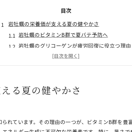
目次
岩牡蠣の栄養価が支える夏の健やかさ
岩牡蠣のビタミンB群で夏バテ予防へ
岩牡蠣のグリコーゲンが疲労回復に役立つ理由
岩牡蠣と真牡蠣の栄養成分の違いを比較
岩牡蠣が持つ低カロリーと高タンパク質の魅力
岩牡蠣が高価な理由とその希少価値を解説
支える夏の健やかさ
旬の岩牡蠣栄養成分で疲労回復を実感
岩牡蠣のタウリンが疲労回復をサポート
旬の岩牡蠣が含む栄養素一覧と効能
知られています。その理由の一つが、ビタミンB群を豊
岩牡蠣のタンパク質で体力アップを実感しよう
、エネルギー生成に不可欠な栄養素です。特に、暑さで