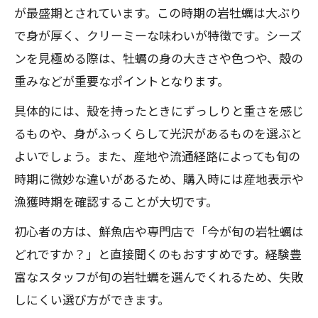
が最盛期とされています。この時期の岩牡蠣は大ぶり
岩牡蠣が春夏に濃厚になる理由を解説
で身が厚く、クリーミーな味わいが特徴です。シーズ
旬の岩牡蠣を最大限に楽しむためのコツ
ンを見極める際は、牡蠣の身の大きさや色つや、殻の
岩牡蠣と真牡蠣の食べ比べで分かる魅力
重みなどが重要なポイントとなります。
岩牡蠣のクリーミーさに隠された秘密と
具体的には、殻を持ったときにずっしりと重さを感じ
は
るものや、身がふっくらして光沢があるものを選ぶと
岩牡蠣の美味しさを引き出す食べ方の工
よいでしょう。また、産地や流通経路によっても旬の
夫
時期に微妙な違いがあるため、購入時には産地表示や
真牡蠣とどう違う？岩牡蠣の特徴
漁獲時期を確認することが大切です。
岩牡蠣と真牡蠣の季節ごとの違いを比較
初心者の方は、鮮魚店や専門店で「今が旬の岩牡蠣は
岩牡蠣の特徴的な食感と旨味について
どれですか？」と直接聞くのもおすすめです。経験豊
真牡蠣シーズンとの違いと岩牡蠣の魅力
富なスタッフが旬の岩牡蠣を選んでくれるため、失敗
岩牡蠣の産地ごとの味の違いを解説
しにくい選び方ができます。