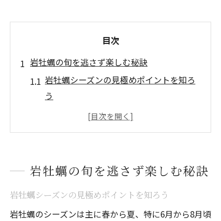
目次
岩牡蠣の旬を逃さず楽しむ秘訣
岩牡蠣シーズンの見極めポイントを知ろ
う
食べてはいけない時期と旬の岩牡蠣の関
係性
春夏の岩牡蠣が美味しい理由と保存方法
岩牡蠣シーズンに食べる際の注意点まと
岩牡蠣の旬を逃さず楽しむ秘訣
め
岩牡蠣シーズンの見極めポイントを知ろう
岩牡蠣の産地ごとの旬の違いを比較
岩牡蠣のシーズンは主に春から夏、特に6月から8月頃
春夏に味わう岩牡蠣の濃厚な美味しさ