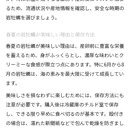
ント
るため、流通状況や産地情報を確認し、安全な時期の
岩牡蠣あたる場合の症状と対処法につい
岩牡蠣を選びましょう。
て
岩牡蠣の保存方法と食べる際の注意点
春夏の岩牡蠣が美味しい理由と保存方法
旬の岩牡蠣を美味しく味わう方法まとめ
春夏の岩牡蠣が美味しい理由は、産卵前に豊富な栄養
春夏シーズンの岩牡蠣を美味しく味わう
を蓄えるため、身がふっくらとし、濃厚な味わいとク
コツ
リーミーな食感が際立つ点にあります。特に6月から8
月の岩牡蠣は、海の恵みを最大限に受けて成長してい
岩牡蠣の旨味を引き出す調理方法とは
ます。
旬の岩牡蠣を通販で楽しむポイントまと
め
美味しさを損なわずに楽しむためには、保存方法にも
岩牡蠣と真牡蠣のおすすめの食べ方比較
注意が必要です。購入後は冷蔵庫のチルド室で保存
し、できる限り早めに食べ切るのが基本です。殻付き
安全に岩牡蠣を楽しむための最終チェッ
の場合は、濡れた新聞紙などで包んで乾燥を防ぎまし
ク