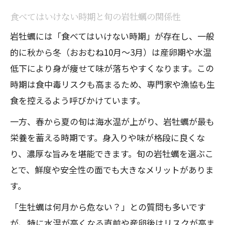
岩牡蠣はなぜ春夏が美味しいのか理由を
食べてはいけない時期と旬の岩牡蠣の関係性
解説
岩牡蠣選びに迷った時のチェックポイント
岩牡蠣には「食べてはいけない時期」が存在し、一般
的に秋から冬（おおむね10月〜3月）は産卵期や水温
新鮮な岩牡蠣を選ぶための見分け方
低下により身が痩せて味が落ちやすくなります。この
岩牡蠣の産地情報を選び方の基準にしよ
時期は食中毒リスクも高まるため、専門家や漁協も生
う
食を控えるよう呼びかけています。
食べてはいけない時期の岩牡蠣とは
一方、春から夏の旬は海水温が上がり、岩牡蠣が最も
岩牡蠣の大きさや見た目で分かる品質
栄養を蓄える時期です。身入りや味が格段に良くな
通販で岩牡蠣を選ぶ際の注意事項まとめ
り、濃厚な旨みを堪能できます。旬の岩牡蠣を選ぶこ
食中毒予防のための岩牡蠣の安全対策
とで、鮮度や安全性の面でも大きなメリットがありま
岩牡蠣を安全に食べるための基本知識
す。
生食用と加熱用の岩牡蠣の違いと選び方
「生牡蠣は何月から危ない？」との質問も多いです
岩牡蠣による食中毒リスクと予防のポイ
が、特に水温が高くなる直前や産卵後はリスクが高ま