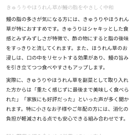
鰻の濃厚さにぴったりな野菜おかずの選
きゅうりやほうれん草が鰻の脂をやさしく中和
び方
鰻の脂の多さが気になる方には、きゅうりやほうれん
晩御飯 うなぎ献立に最適な簡単副菜まと
草が特におすすめです。きゅうりはシャキッとした食
め
感とみずみずしさが特徴で、酢の物にすると脂の後味
鰻ときゅうりの組み合わせで夏バテ予防
をすっきりと流してくれます。また、ほうれん草のお
浸しは、口の中をリセットする効果があり、鰻の旨み
家庭で作る鰻献立を彩るおかずアイデア
を引き立てつつ食べやすさもアップします。
鰻にぴったりな副菜を選ぶ秘訣
実際に、きゅうりやほうれん草を副菜として取り入れ
鰻と食べ合わせの良い副菜の選び方ポイ
た方からは「重たく感じずに最後まで美味しく食べら
ント
れた」「家族にも好評だった」といった声が多く聞か
うなぎに合う副菜で食事をより健康的に
れます。特に小さなお子様やご年配の方には、消化の
食べ合わせダメな食材を避けた副菜選び
負担が軽減される点でも安心できる組み合わせです。
鰻と野菜の組み合わせで家族も大満足
うなぎに合う副菜で栄養バランスアップ