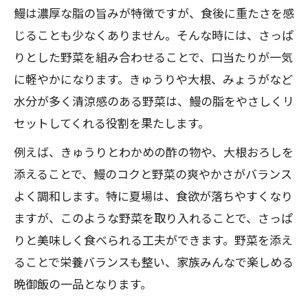
鰻は濃厚な脂の旨みが特徴ですが、食後に重たさを感
さっぱり副菜で引き立つ鰻の魅力
じることも少なくありません。そんな時には、さっぱ
鰻と相性抜群なさっぱり副菜の選び方
りとした野菜を組み合わせることで、口当たりが一気
うなぎに合うおかず 簡単で作る副菜アイ
に軽やかになります。きゅうりや大根、みょうがなど
デア
水分が多く清涼感のある野菜は、鰻の脂をやさしくリ
食べ合わせ悪い一覧から避けたい副菜と
セットしてくれる役割を果たします。
は
例えば、きゅうりとわかめの酢の物や、大根おろしを
鰻の脂を爽やかにする副菜の工夫ポイン
添えることで、鰻のコクと野菜の爽やかさがバランス
ト
よく調和します。特に夏場は、食欲が落ちやすくなり
納豆やきゅうりで鰻をヘルシーに楽しむ
ますが、このような野菜を取り入れることで、さっぱ
方法
りと美味しく食べられる工夫ができます。野菜を添え
うなぎ献立に合う簡単おかず提案
ることで栄養バランスも整い、家族みんなで楽しめる
うなぎに合うおかず レシピで手軽な献立
晩御飯の一品となります。
作り