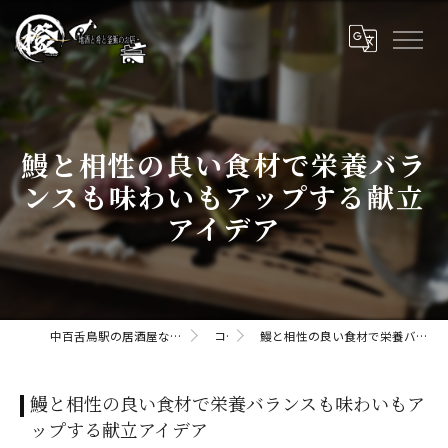
鰻と相性の良い食材で栄養バラ
ンスも味わいもアップする献立
アイデア
中百舌鳥駅の居酒屋なら橙daidaii-地酒と肴と釜飯のお店
コラム
鰻と相性の良い食材で栄養バランスも味わいもアップする献立アイデア
鰻と相性の良い食材で栄養バランスも味わいもア
ップする献立アイデア