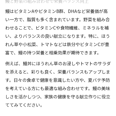
鰻と野菜の組み合わせで栄養バランス向上
栄養バランスから考える鰻の食べ方
鰻はビタミンAやビタミンB群、DHAなど栄養価が高
鰻と野菜を組み合わせた理想の栄養バラ
い一方で、脂質も多く含まれています。野菜を組み合
ンス
わせることで、ビタミンCや食物繊維、ミネラルを補
うなぎの食べ合わせで健康的な献立を実
い、よりバランスの良い献立になります。特に、ほう
現
れん草や小松菜、トマトなどは鉄分やビタミンCが豊
ビタミン豊富な副菜で鰻をさらに美味し
富で、鰻の持つ栄養と相乗効果が期待できます。
く
例えば、鰻丼にほうれん草のお浸しやトマトのサラダ
鰻の栄養価を高める野菜の取り入れ方
を添えると、彩りも良く、栄養バランスもアップしま
晩御飯におすすめの鰻と副菜のバランス
す。日々の食卓で健康を意識したい方や、夏バテ予防
術
を考えている方にも最適な組み合わせです。鰻の美味
しさを活かしつつ、家族の健康を守る献立作りに役立
相乗効果が嬉しい鰻と組み合わせ食材
ててみてください。
鰻と相乗効果をもたらすおすすめ食材
うなぎ 食べ合わせ きゅうりのメリット解