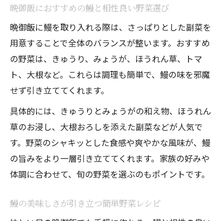
晩御飯におすすめの鰻と相性良い野菜選び
説
晩御飯に鰻を取り入れる際は、さっぱりとした副菜を
鰻と納豆の組み合わせで夏バテ防止を狙
用意することで全体のバランスが整います。おすすめ
う
の野菜は、きゅうり、みょうが、ほうれん草、トマ
食べ合わせ悪い一覧から学ぶ賢い選び方
ト、大根など。これらは調理も簡単で、鰻の味を邪魔
うなぎに合うおかずで献立の満足感アッ
せず引き立ててくれます。
プ
具体的には、きゅうりとみょうがの和え物、ほうれん
草のお浸し、大根おろしを添えた副菜などが人気で
す。野菜のシャキッとした食感や爽やかな風味が、鰻
の旨みをより一層引き立ててくれます。家族の好みや
体調に合わせて、旬の野菜を選ぶのもポイントです。
鰻の美味しさが引き立つ簡単野菜レシピ