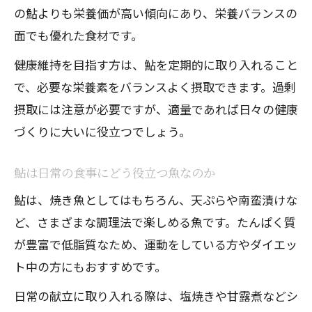
の鮎よりも栄養価が高い傾向にあり、栄養バランスの
鮎の内臓を安全に楽しむための調理ポイ
面でも優れた食材です。
ント
鮎の内臓の味わいと健康効果を知るコツ
健康維持を目指す方は、鮎を定期的に取り入れること
で、必要な栄養素をバランスよく摂取できます。過剰
食事管理に役立つ鮎のカロリーポイント
摂取には注意が必要ですが、適量であれば日々の健康
鮎 カロリーと栄養価を把握し健康的な管
づくりに大いに役立つでしょう。
理を
鮎のカロリーバランスが食事管理に最適
鮎は日常の食事にどう役立つ魚なのか
な理由
鮎は、焼き魚としてはもちろん、天ぷらや南蛮漬けな
鮎 一 匹 タンパク質とカロリーの実際を
ど、さまざまな調理法で楽しめる魚です。たんぱく質
検証
が豊富で低脂質なため、運動をしている方やダイエッ
鮎 脂質やカロリーが気になる人の選び方
ト中の方にもおすすめです。
鮎の栄養価を活かすダイエット向き食事
日常の献立に取り入れる際は、塩焼きや甘露煮などシ
術