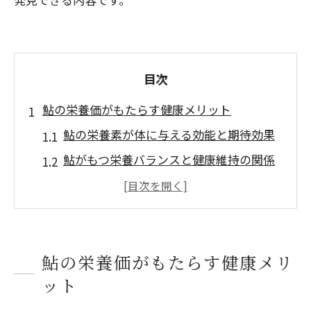
目次
鮎の栄養価がもたらす健康メリット
鮎の栄養素が体に与える効能と期待効果
鮎がもつ栄養バランスと健康維持の関係
性
鮎は日常の食事にどう役立つ魚なのか
鮎の効能と食べるメリットを正しく理解
しよう
鮎の栄養価がもたらす健康メリ
鮎の栄養価がもたらす体調サポートの特
ット
徴