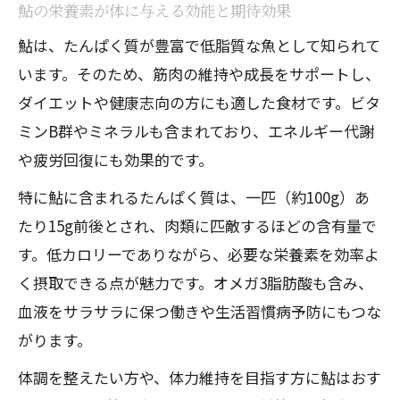
鮎の栄養素が体に与える効能と期待効果
高タンパク低脂質な鮎の良さとは
鮎は、たんぱく質が豊富で低脂質な魚として知られて
鮎は高タンパク低脂質で健康志向に最適
います。そのため、筋肉の維持や成長をサポートし、
な魚
ダイエットや健康志向の方にも適した食材です。ビタ
鮎 タンパク質と脂質バランスの魅力を解
ミンB群やミネラルも含まれており、エネルギー代謝
説
や疲労回復にも効果的です。
鮎のタンパク質含有量がもたらす体への
特に鮎に含まれるたんぱく質は、一匹（約100g）あ
影響
たり15g前後とされ、肉類に匹敵するほどの含有量で
鮎の脂質が少ない理由とそのメリットを
す。低カロリーでありながら、必要な栄養素を効率よ
紹介
く摂取できる点が魅力です。オメガ3脂肪酸も含み、
鮎が体にいい魚とされる根拠を栄養面か
血液をサラサラに保つ働きや生活習慣病予防にもつな
ら考察
がります。
鮎を体にいい魚として選ぶ理由
体調を整えたい方や、体力維持を目指す方に鮎はおす
鮎 体 に いい理由とその科学的根拠を解