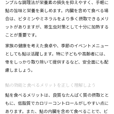
ンプルな調理法が栄養素の損失を抑えやすく、手軽に
鮎の効能や食べ過ぎ注意点まとめ
鮎の旨味と栄養を楽しめます。内臓を含めて食べる場
鮎の効能を最大限活かすための食べ方ま
合は、ビタミンやミネラルをより多く摂取できるメリ
とめ
ットがありますが、寄生虫対策として十分に加熱する
鮎 食べ過ぎによる注意点と上手な取り入
ことが重要です。
れ方
家族の健康を考えた食卓や、季節のイベントメニュー
鮎 栄養 効能を日常で無理なく取り入れる
としても鮎は活躍します。特に子どもや高齢者には、
方法
骨をしっかり取り除いて提供するなど、安全面にも配
鮎の栄養価を活かしたバランスの良い食
慮しましょう。
事術
鮎の安全な食べ方と健康維持のポイント
鮎の効能と食べるメリットを正しく理解しよう
整理
鮎を食べるメリットは、良質なたんぱく質の摂取とと
もに、低脂質でカロリーコントロールがしやすい点に
あります。また、鮎の内臓を含めて食べることで、ビ