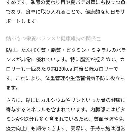
すめです。季節の変わり目や夏バテ対策にも役立つ魚
説
であり、食卓に取り入れることで、健康的な毎日をサ
鮎の栄養価を活かした健康的な食習慣の
ポートします。
ヒント
子持ち 鮎 栄養の違いと選び方のポイント
鮎がもつ栄養バランスと健康維持の関係性
鮎の特徴を活かす食事管理と栄養摂取の
鮎は、たんぱく質・脂質・ビタミン・ミネラルのバラ
コツ
ンスが非常に優れています。特に脂質が控えめで、カ
鮎を選ぶことで得られる健康メリットの
ロリーも一匹あたり約120kcal前後と低カロリーで
まとめ
す。これにより、体重管理や生活習慣病予防に役立ち
内臓の栄養と安全な食べ方ガイド
ます。
鮎の内臓に含まれる栄養素と効能を解説
さらに、鮎にはカルシウムやリンといった骨の健康に
鮎の内臓はとるべきか食べるべきかの判
寄与するミネラルも含まれています。内臓部にはビタ
断基準
ミンAや鉄分も多く含まれているため、貧血予防や免
鮎の内臓の寄生虫リスクと安全な対処法
疫力向上にも期待できます。実際に、子持ち鮎は通常