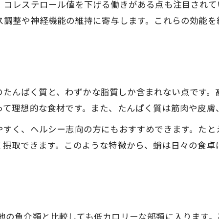
茹で蛸がダイエット向きな理由とは
、コレステロール値を下げる働きがある点も注目されて
ス調整や神経機能の維持に寄与します。これらの効能を
タコを毎日食べても問題はないのか検証
。
蛸を毎日食べると体に及ぼす影響まとめ
たこ毎日の摂取量と健康リスクの目安
タコの食べ過ぎで注意すべきポイント
前後のたんぱく質と、わずかな脂質しか含まれない点です
タコを継続摂取する際の栄養バランス
って理想的な食材です。また、たんぱく質は筋肉や皮膚
たこ体に悪い説と実際のリスク比較
やすく、ヘルシー志向の方にもおすすめできます。たと
イカと比較してわかる蛸のタンパク質と効能
く摂取できます。このような特徴から、蛸は日々の食卓
イカとタコの栄養素比較で健康食材選び
タコとイカのタンパク質量・効能の違い
蛸栄養とイカの栄養価を徹底比較解説
イカ・タコどちらがダイエット向きか分析
後と、他の魚介類と比較しても低カロリーな部類に入りま