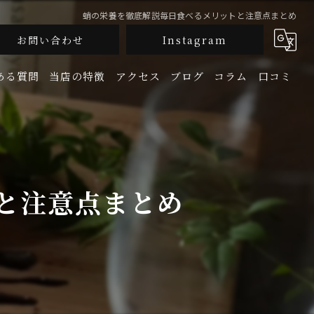
蛸の栄養を徹底解説毎日食べるメリットと注意点まとめ
お問い合わせ
Instagram
ある質問
当店の特徴
アクセス
ブログ
コラム
口コミ
釜飯
生牡蠣
と注意点まとめ
鮮魚
地酒
宴会