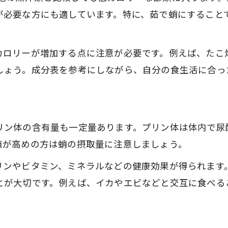
タコとイカのプリン体・カロリー比較
が必要な方にも適しています。特に、茹で蛸にすること
食べ過ぎによる蛸のデメリットも知って安心を
蛸の食べ過ぎで起こる体の変化と対策
カロリーが増加する点に注意が必要です。例えば、たこ
タコを多く食べた場合のリスクと注意点
しょう。成分表を参考にしながら、自分の食生活に合っ
蛸のプリン体や塩分が及ぼす影響を解説
タコ食べ過ぎによる健康デメリットまとめ
たこ体に悪いとされる理由を正しく理解
リン体の含有量も一定量あります。プリン体は体内で尿
プリン体や成分表から考える蛸摂取の適量
値が高めの方は蛸の摂取量に注意しましょう。
たこ栄養成分表をもとに適切な摂取量を解説
リンやビタミン、ミネラルなどの健康効果が得られます
蛸のプリン体と摂取量の目安を押さえよう
とが大切です。例えば、イカやエビなどと交互に食べる
タコ栄養バランスと1日の適量を知るコツ
プリン体を考慮した蛸の賢い選び方
蛸の成分表からみる食べ過ぎ防止のヒント