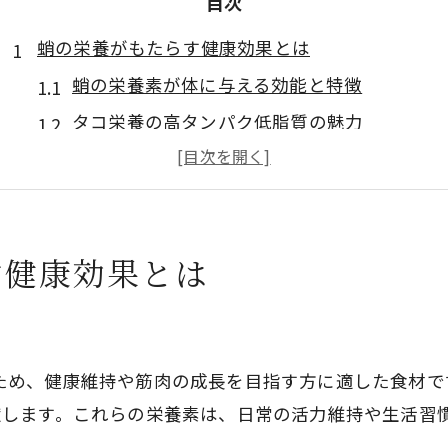
目次
蛸の栄養がもたらす健康効果とは
蛸の栄養素が体に与える効能と特徴
タコ栄養の高タンパク低脂質の魅力
たこ栄養とカロリーのバランスを解説
蛸の健康効果とプリン体との関係
蛸を日常的に食事に取り入れる利点
す健康効果とは
茹で蛸で得られる栄養価に注目したい
茹で蛸の栄養素と効能のポイント解説
茹でタコのカロリーや栄養成分を比較
ため、健康維持や筋肉の成長を目指す方に適した食材で
茹で蛸のたんぱく質量とヘルシーさの秘密
献します。これらの栄養素は、日常の活力維持や生活習
茹でたこで摂れるビタミンとミネラル