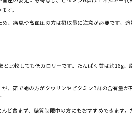
や血圧の安定にも寄与し、ビタミンB群はエネルギー代
ります。
ため、痛風や高血圧の方は摂取量に注意が必要です。適
の魚介類と比較しても低カロリーです。たんぱく質は約16g
すが、茹で蛸の方がタウリンやビタミンB群の含有量が
す。
とんど含まず、糖質制限中の方にもおすすめできます。