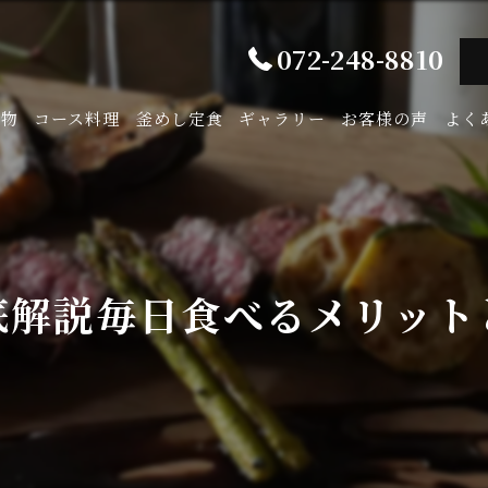
072-248-8810
み物
コース料理
釜めし定食
ギャラリー
お客様の声
よく
底解説毎日食べるメリット