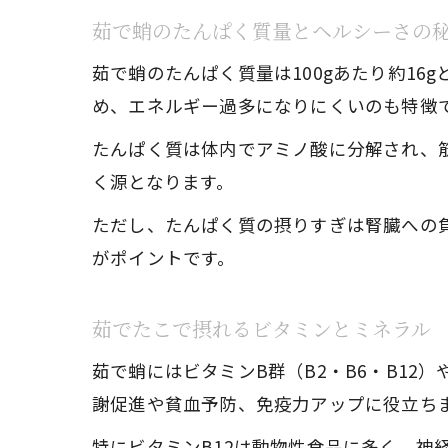
茹で蛸のたんぱく質量とヘルシーさの
茹で蛸のたんぱく質量は100gあたり約1
め、エネルギー過多になりにくいのも特徴
たんぱく質は体内でアミノ酸に分解され、
く源となります。
ただし、たんぱく質の摂りすぎは腎臓への
がポイントです。
茹でたこで摂れるビタミンとミネラル
茹で蛸にはビタミンB群（B2・B6・B1
謝促進や貧血予防、免疫力アップに役立ち
特にビタミンB12は動物性食品に多く、