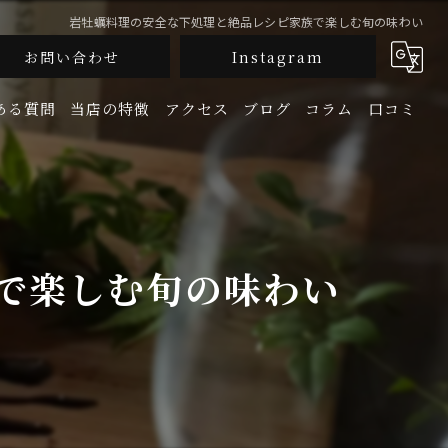
岩牡蠣料理の安全な下処理と絶品レシピ家族で楽しむ旬の味わい
お問い合わせ
Instagram
ある質問
当店の特徴
アクセス
ブログ
コラム
口コミ
釜飯
生牡蠣
で楽しむ旬の味わい
鮮魚
地酒
宴会