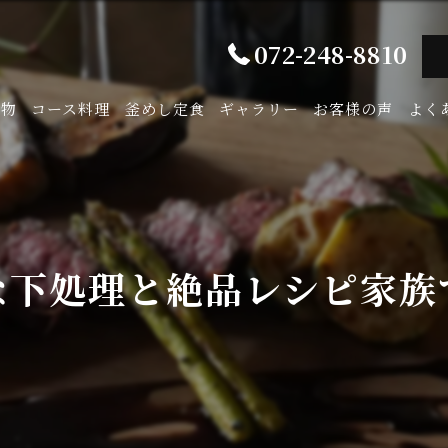
072-248-8810
み物
コース料理
釜めし定食
ギャラリー
お客様の声
よく
な下処理と絶品レシピ家族