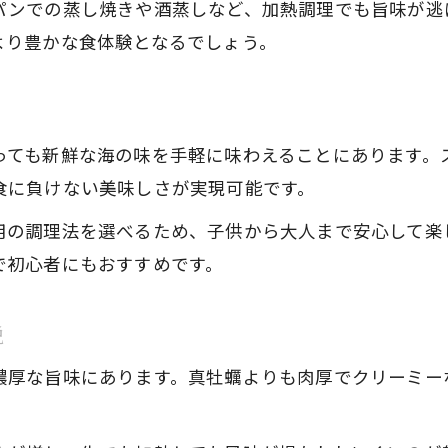
加熱用岩牡蠣の下準備と注意点を紹介
パンでの蒸し焼きや酒蒸しなど、加熱調理でも旨味が逃
より豊かな食体験となるでしょう。
フライパンや電子レンジで簡単岩牡蠣料理
岩牡蠣料理をフライパンで手軽に楽しむ方法
電子レンジで美味しい岩牡蠣料理を作るコツ
っても新鮮な海の味を手軽に味わえることにあります。
岩牡蠣 酒蒸しの家庭向け簡単レシピ解説
食に負けない美味しさが実現可能です。
岩牡蠣のフライパン蒸しで旨味を引き出す技
加熱用岩牡蠣の食べ方とおすすめ調理法
用の調理法を選べるため、子供から大人まで安心して楽
で初心者にもおすすめです。
生でも加熱でも楽しめる岩牡蠣の食べ方徹底解説
岩牡蠣の生食と加熱それぞれの美味しい食べ方
説
岩牡蠣は生で食べる？加熱で楽しむ？違いを解
濃厚な旨味にあります。真牡蠣よりも肉厚でクリーミー
岩牡蠣を美味しく食べる味付けやアレンジ法
岩牡蠣 食べ方 電子レンジでのコツと注意点