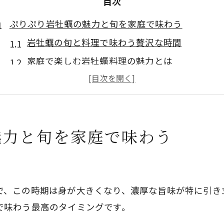
目次
ぷりぷり岩牡蠣の魅力と旬を家庭で味わう
岩牡蠣の旬と料理で味わう贅沢な時間
家庭で楽しむ岩牡蠣料理の魅力とは
岩牡蠣はどんな食感や旨味が特徴か解説
岩牡蠣料理が家族の食卓におすすめな理由
岩牡蠣と真牡蠣の味や旬の違いを比較
魅力と旬を家庭で味わう
初めてでも安心な岩牡蠣の下処理ポイント
岩牡蠣の下処理で大切な衛生管理の手順
初心者でも簡単な岩牡蠣の殻の開け方
で、この時期は身が大きくなり、濃厚な旨味が特に引き
岩牡蠣は流水や氷水でどう締めるのが正解か
で味わう最高のタイミングです。
生食用岩牡蠣の安全な下処理ステップ