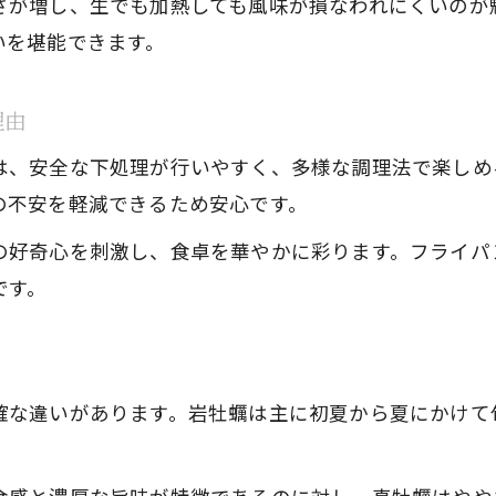
岩牡蠣美味しい食べ方実践アイデアまとめ
さが増し、生でも加熱しても風味が損なわれにくいのが
いを堪能できます。
岩牡蠣を美味しく安全に食べるための秘訣
岩牡蠣の鮮度を保つ保存と管理のポイント
理由
加熱用岩牡蠣を安全に食べる調理の工夫
は、安全な下処理が行いやすく、多様な調理法で楽しめ
岩牡蠣料理の衛生対策と家庭での注意点
の不安を軽減できるため安心です。
冷凍や解凍した岩牡蠣の安全な食べ方
岩牡蠣を美味しく食べる下処理の違い
の好奇心を刺激し、食卓を華やかに彩ります。フライパ
です。
栄養や食べ過ぎの注意点もわかる岩牡蠣の基礎知識
岩牡蠣の栄養成分と体に嬉しい効果を紹介
岩牡蠣は1日に何個までが適量か徹底解説
確な違いがあります。岩牡蠣は主に初夏から夏にかけて
岩牡蠣の食べ過ぎリスクと健康管理のポイント
岩牡蠣の栄養を活かすおすすめの食べ方
岩牡蠣料理でバランス良く栄養を摂る方法