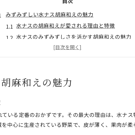
目次
みずみずしい水ナス胡麻和えの魅力
水ナスの胡麻和えが愛される理由と特徴
水ナスのみずみずしさを活かす胡麻和えの魅力
水ナス胡麻和えで味わう食感と風味の違い
水ナスはどうやって食べると美味しいか解説
水ナスの胡麻和えが家庭料理で人気の秘密
ス胡麻和えの魅力
水ナスの下ごしらえで食感アップ
水ナスの下ごしらえで食感を引き立てる方法
徴
水ナスの胡麻和えを美味しくする下処理のコツ
れている定番のおかずです。その最大の理由は、水ナス
水ナスのアク抜きとピリピリ感の対策法
域を中心に生産されている野菜で、皮が薄く、果肉が柔
水ナスの風味を損なわない下ごしらえの手順