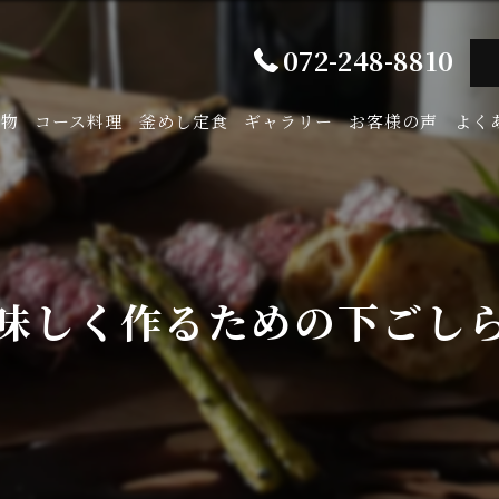
072-248-8810
み物
コース料理
釜めし定食
ギャラリー
お客様の声
よく
味しく作るための下ごし