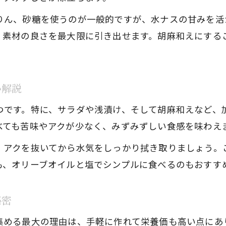
水ナス生食のメリットと胡麻和えレシピ
りん、砂糖を使うのが一般的ですが、水ナスの甘みを活
家庭で味わう水ナス胡麻和えのコツ
、素材の良さを最大限に引き出せます。胡麻和えにする
水ナス胡麻和えを家庭で失敗しない秘訣
水ナスのおいしさを引き出す家庭胡麻和え術
簡単に作れる水ナス胡麻和えレシピのポイント
か解説
水ナスの胡麻和えで食感と彩りを楽しむ工夫
つです。特に、サラダや浅漬け、そして胡麻和えなど、
家庭料理で役立つ水ナスの胡麻和えアレンジ
べても苦味やアクが少なく、みずみずしい食感を味わえ
やさしい風味を引き出す胡麻和え術
、アクを抜いてから水気をしっかり拭き取りましょう。
水ナス本来のやさしい風味を胡麻和えで活かす
も、オリーブオイルと塩でシンプルに食べるのもおすす
水ナス胡麻和えで味をまろやかに仕上げる方法
胡麻和えで水ナスの甘みを引き出すコツ
秘密
水ナスの風味を損なわない胡麻和えの作り方
集める最大の理由は、手軽に作れて栄養価も高い点にあ
やさしい味わいの水ナス胡麻和えの調理ポイン