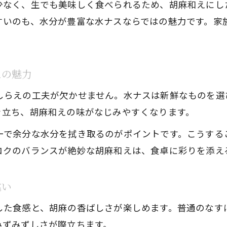
水ナスの食感を残すための切り方と工夫
少なく、生でも美味しく食べられるため、胡麻和えにし
すいのも、水分が豊富な水ナスならではの魅力です。家
胡麻和えに最適な水ナスの選び方
胡麻和え用に新鮮な水ナスを選ぶポイント
水ナスの色つやと食感で選ぶコツを解説
えの魅力
胡麻和えに合う水ナスの特徴と見分け方
しらえの工夫が欠かせません。水ナスは新鮮なものを選
水ナスと普通のなすの選び方の違いを知る
き立ち、胡麻和えの味がなじみやすくなります。
水ナス胡麻和えを美味しくする選び方の極意
ーで余分な水分を拭き取るのがポイントです。こうする
水ナス生食の安全性と楽しみ方
コクのバランスが絶妙な胡麻和えは、食卓に彩りを添え
水ナスは生で食べられるか安全性を解説
水ナスの生食でピリピリ感を避けるコツ
違い
水ナスを生で食べる際の下ごしらえポイント
した食感と、胡麻の香ばしさが楽しめます。普通のなす
家族で安心して楽しむ水ナス生食の工夫
みずみずしさが際立ちます。