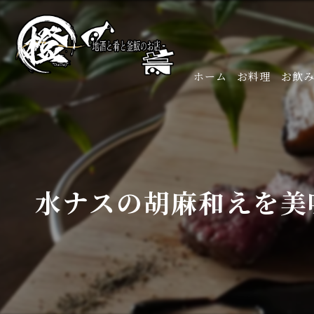
ホーム
お料理
お飲
水ナスの胡麻和えを美