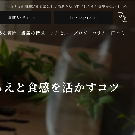
水ナスの胡麻和えを美味しく作るための下ごしらえと食感を活かすコツ
お問い合わせ
Instagram
ある質問
当店の特徴
アクセス
ブログ
コラム
口コミ
釜飯
生牡蠣
らえと食感を活かすコツ
鮮魚
地酒
宴会