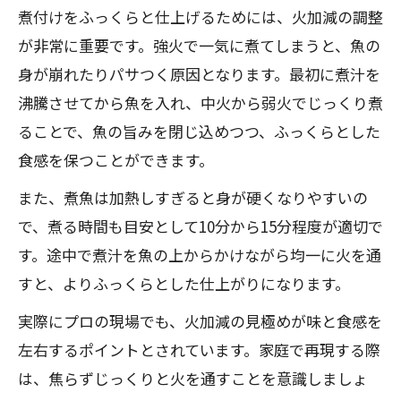
煮付けをふっくらと仕上げるためには、火加減の調整
煮付けの黄金比で味が決まる理由を解説
が非常に重要です。強火で一気に煮てしまうと、魚の
魚の煮付けに最適な調味料割合のポイン
身が崩れたりパサつく原因となります。最初に煮汁を
ト
沸騰させてから魚を入れ、中火から弱火でじっくり煮
煮魚レシピで味を染み込ませる黄金バラ
ることで、魚の旨みを閉じ込めつつ、ふっくらとした
ンス
食感を保つことができます。
煮付けを美味しくする調味料の入れ方コ
また、煮魚は加熱しすぎると身が硬くなりやすいの
ツ
で、煮る時間も目安として10分から15分程度が適切で
プロも使う魚の煮付け黄金比テクニック
す。途中で煮汁を魚の上からかけながら均一に火を通
煮魚で失敗しない下処理のコツとは
すと、よりふっくらとした仕上がりになります。
煮付けの前に必須の魚の下処理方法とは
実際にプロの現場でも、火加減の見極めが味と食感を
湯引きと霜降りで臭みを取る煮付けの技
左右するポイントとされています。家庭で再現する際
煮付けで骨と血合いを上手に処理するコ
は、焦らずじっくりと火を通すことを意識しましょ
ツ