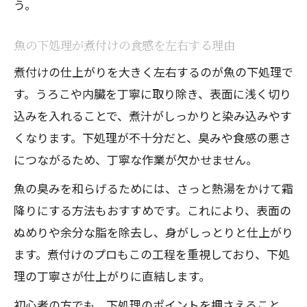
う。
煮魚の皮がはがれない下処理テクニック
魚の下処理が煮付けの食感を左右する理由
煮付けで失敗しがちな下処理の落とし穴
煮付けに最適な火加減と煮る時間のポイント
煮付けの仕上がりを大きく左右するのが魚の下処理で
す。うろこや内臓を丁寧に取り除き、表面に浅く切り
煮付けは強火と中火どちらが向いている
込みを入れることで、煮汁がしっかりと染み込みやす
か
くなります。下処理が不十分だと、臭みや食感の悪さ
煮魚は何分煮るのがふっくらの秘訣か
につながるため、丁寧な作業が欠かせません。
火加減で変わる煮付けの味と食感の違い
魚の臭みを和らげるためには、さっと熱湯をかけて霜
煮付けの煮詰めすぎ防止タイミングの見
降りにする方法もおすすめです。これにより、表面の
極め
ぬめりや余分な脂を除去し、身がしっとりと仕上がり
煮魚が固くならない火加減調整のコツ
ます。煮付けのプロもこの工程を重視しており、下処
プロも実践する煮付けの味しみテクニック
理の丁寧さが仕上がりに直結します。
煮付けを冷ますことで味がしみる理由と
初心者の方でも、下処理のポイントを押さえること