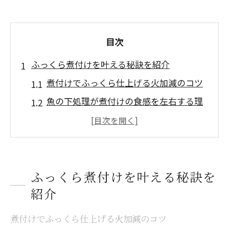
目次
ふっくら煮付けを叶える秘訣を紹介
煮付けでふっくら仕上げる火加減のコツ
魚の下処理が煮付けの食感を左右する理
由
落とし蓋で煮付けがよりしっとりする方
法
煮魚がパサパサになる原因と対策ポイン
ふっくら煮付けを叶える秘訣を
ト
紹介
煮付けのプロが実践する旨み引き出し術
煮付けでふっくら仕上げる火加減のコツ
味が染み込む煮付けの黄金比活用術