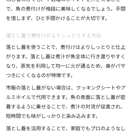
は
で、魚の煮付けが格段に美味しくなるでしょう。手間
煮魚を一晩寝かせて美味しくするコツ
を惜しまず、ひと手間かけることが大切です。
煮付けで味を染み込ませる裏技を紹介
プロが教える煮魚の味しみ時間管理術
落とし蓋で煮付けがよりしっとりする方法
落とし蓋活用で煮付けの味を均一にする
落とし蓋を使うことで、煮付けはよりしっとりと仕上
方法
がります。落とし蓋は煮汁が魚全体に行き渡りやすく
煮汁が決め手の煮付けを極める方法
なり、蒸気を利用して均一に火が通るため、身がパサ
煮付けのたれの割合が美味しさを左右す
つきにくくなるのが特徴です。
る
市販の落とし蓋がない場合は、クッキングシートやア
魚の煮付けに合う煮汁レシピのポイント
ルミホイルで代用できます。魚の表面に落とし蓋が密
煮付けの煮汁を煮詰めて旨みを凝縮する
着するように乗せることで、煮汁の対流が促進され、
技
短時間でも味がしっかりと染み込みます。
簡単にできるめんつゆで煮付けのコツ紹
落とし蓋を活用することで、家庭でもプロのようなし