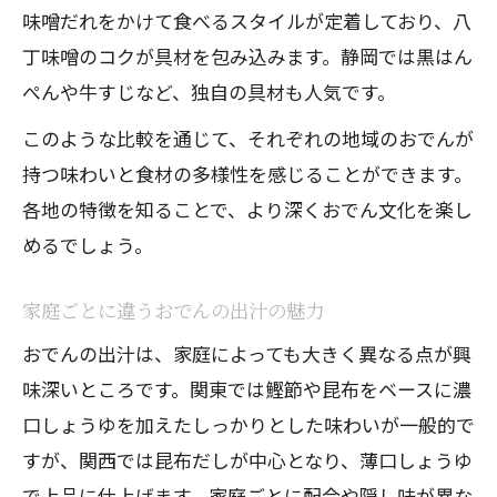
具材選びで変わる九州おでんの魅力
味噌だれをかけて食べるスタイルが定着しており、八
九州おでんで人気の定番具材を紹介
丁味噌のコクが具材を包み込みます。静岡では黒はん
おでんの歴史と九州独自の食文化
ぺんや牛すじなど、独自の具材も人気です。
このような比較を通じて、それぞれの地域のおでんが
持つ味わいと食材の多様性を感じることができます。
各地の特徴を知ることで、より深くおでん文化を楽し
めるでしょう。
家庭ごとに違うおでんの出汁の魅力
おでんの出汁は、家庭によっても大きく異なる点が興
味深いところです。関東では鰹節や昆布をベースに濃
口しょうゆを加えたしっかりとした味わいが一般的で
すが、関西では昆布だしが中心となり、薄口しょうゆ
で上品に仕上げます。家庭ごとに配合や隠し味が異な