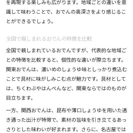
を再現する楽しみも広がります。地域ごとの違いを意
東北地方ならではのおでんの味わい方
識して味わうことで、おでんの奥深さをより感じるこ
寒い地域特有のおでんの楽しみ方
とができるでしょう。
おでんに使われる岩手の食材の魅力
変わり種具材が楽しい全国おでんの多様性
全国で親しまれるおでんの特徴を比較
おでん変わり種具材の地域ごとの特徴
全国で親しまれているおでんですが、代表的な地域ご
全国で人気の珍しいおでん具材とは
との特徴を比較すると、個性的な違いが際立ちます。
関東おでんは、濃いめのしょうゆ味としっかり煮込む
おでんに合う変わり種食材の選び方
ことで具材に味がしみこむ点が魅力です。具材として
地域性が生むおでん具材の発想力
は、ちくわぶやはんぺんなど、関東ならではのものが
おでん文化の多様性と変化する定番
目立ちます。
九州おでんのコクと甘みの秘密を紐解く
一方、関西おでんは、昆布や薄口しょうゆを用いた透
九州おでんの特徴と出汁の深いコク
き通った出汁が特徴で、素材の旨味を引き立てるあっ
おでん地域差に見る九州の甘みの理由
さりとした味わいが好まれます。さらに、名古屋では