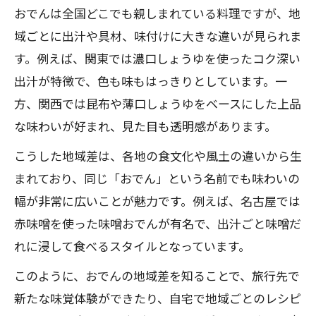
人気のおでん具材ランキング事情
おでんは全国どこでも親しまれている料理ですが、地
全国で食べられるおでん具材の秘密
域ごとに出汁や具材、味付けに大きな違いが見られま
おでんの出汁文化と地域性を探る
す。例えば、関東では濃口しょうゆを使ったコク深い
関東流と関西流おでんの違いを徹底解説
出汁が特徴で、色も味もはっきりとしています。一
関東おでんと関西おでんの味付け比較
方、関西では昆布や薄口しょうゆをベースにした上品
な味わいが好まれ、見た目も透明感があります。
おでん出汁の濃さが生む関東関西の違い
はんぺんと牛すじおでんの特徴を解説
こうした地域差は、各地の食文化や風土の違いから生
まれており、同じ「おでん」という名前でも味わいの
関東・関西で人気のおでん具材とは
幅が非常に広いことが魅力です。例えば、名古屋では
関西おでんが薄味とされる理由を考察
赤味噌を使った味噌おでんが有名で、出汁ごと味噌だ
もし東北のおでんを味わうなら注目したい特
れに浸して食べるスタイルとなっています。
徴
このように、おでんの地域差を知ることで、旅行先で
東北おでんの特徴と人気の具材紹介
新たな味覚体験ができたり、自宅で地域ごとのレシピ
おでん地域差を感じる東北の出汁文化