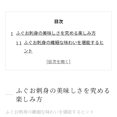
目次
ふぐお刺身の美味しさを究める楽しみ方
ふぐお刺身の繊細な味わいを堪能するヒ
ント
ふぐ刺身のコリコリ食感が生む贅沢な時
間
ふぐ特有の旨味と薄造りの魅力を知る
ふぐ刺しの別名や呼称を正しく理解しよ
ふぐお刺身の美味しさを究める
う
楽しみ方
ふぐ刺身の旬を見極めて一層美味しく味
ふぐお刺身の繊細な味わいを堪能するヒント
わう