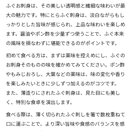
ふぐお刺身は、その美しい透明感と繊細な味わいが最
危険を避けて安心してふぐ刺身を味わうコツ
大の魅力です。特にとらふぐ刺身は、淡白ながらもし
ふぐ刺身の危険性と安全に楽しむための
っかりとした旨味が感じられ、上品な味わいを楽しめ
対策
ます。醤油やポン酢を少量ずつ使うことで、ふぐ本来
ふぐの毒に関する正しい知識と注意点
の風味を損なわずに堪能できるのがポイントです。
安心してふぐ刺しを食べる選び方の基本
初めて食べる方は、まずは薬味を控えめにし、ふぐの
プロによるふぐ調理の重要性と安全性
お刺身そのものの味を確かめてみてください。ポン酢
家庭でふぐお刺身を安全に扱うポイント
やもみじおろし、大葉などの薬味は、味の変化や香り
トラフグや種類別ふぐ刺身の選び方ガイド
を楽しみたいときに少しずつ加えるのがコツです。
トラフグを含むふぐ刺身の種類ごとの特
また、薄造りにされたふぐ刺身は、見た目にも美し
徴
く、特別な食卓を演出します。
ふぐ刺身選びで知っておきたい種類別ポ
食べる際は、薄く切られたふぐ刺しを箸で数枚重ねて
イント
口に運ぶことで、より深い旨味や食感のバランスを感
ふぐの刺身に適した品種の見分け方とは