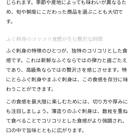
じられます。季節や産地によっても味わいが異なるた
ふぐ刺身の選び方で失敗しないための工
め、旬や鮮度にこだわった商品を選ぶことも大切で
夫
す。
ふぐ刺身の種類ごとの味と食感を比較
ふぐ刺身のコリコリ食感が生む贅沢な時間
ふぐの刺身食べ方で広がる新体験と魅力
ふぐ刺身の特徴のひとつが、独特のコリコリとした食
ふぐ刺身を美味しく食べる基本の流れ
感です。これは新鮮なふぐならではの弾力と歯ごたえ
ふぐお刺身のおすすめ薬味と合わせ方
であり、高級魚ならではの贅沢さを感じさせます。特
ふぐ刺身の食べ方で変わる味わいの発見
にとらふぐ刺身やまふぐ刺身は、この食感を存分に味
ふぐの刺身を楽しむ秘訣と工夫ポイント
わうことができます。
ふぐ刺身の食べ方別に体験できる魅力
この食感を最大限に楽しむためには、切り方や厚みに
安全重視なら調理済みふぐ刺しの賢い選択法
も注目しましょう。薄造りのふぐ刺身は、数枚を重ね
調理済みふぐ刺身の安全性と安心ポイン
て食べることでコリコリとした食感がより強調され、
ト
口の中で旨味とともに広がります。