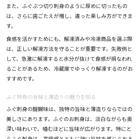
ふぐ刺しを通販やお取り寄せで選ぶ際の
また、ふぐぶつ切り刺身のように厚めに切ったもの
注意
は、さらに歯ごたえが増し、違った楽しみ方ができま
有毒部位処理済みふぐ刺身の選び方ガイ
す。
ド
食感を活かすためにも、解凍済みや冷凍商品を選ぶ際
ふぐ刺身取り寄せ時の信頼できる基準と
は、正しい解凍方法を守ることが重要です。失敗例と
は
して、急激に解凍すると水分が抜けて食感が損なわれ
ふぐ刺身のランキングや口コミで判断す
ることがあるため、冷蔵庫でゆっくり解凍するのがお
るコツ
すすめです。
美しい薄造りが映えるふぐ刺身盛り付け術
ふぐ特有の旨味と薄造りの魅力を知る
ふぐ刺身の薄造りの美しさを活かす盛り
付け
ふぐ刺身の醍醐味は、独特の旨味と薄造りならではの
ふぐ刺しを華やかに見せる盛り付けのコ
美しさにあります。ふぐのお刺身は、淡白ながらも奥
ツ
深い味わいで、噛むほどに旨味が広がります。特にと
らふぐ刺身は、高級感とともに強い旨味を感じられる