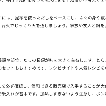
ふぐ鍋・てっちりの食べ方比較ポイント
ふぐ鍋の特徴とてっちりとの違いを知ろう
すには、昆布を使っただしをベースにし、ふぐの身や皮
ふぐ鍋のだし作り方と味わい方
、弱火でじっくり火を通しましょう。家族や友人と鍋を
ふぐ鍋だしの基本と本格的な作り方
ふぐ鍋のだしに欠かせない材料選び
ふぐ鍋だし作り方プロのコツを紹介
ふぐ鍋の味わいを深めるだしの工夫
種類や部位、だしの種類が味を大きく左右します。とら
ふぐ鍋だしの取り方と失敗しない方法
のセットもおすすめです。レシピサイトや人気レシピを
家庭でできる安全なふぐの下処理法
ふぐ鍋下処理の安全手順を徹底解説
とを必ず確認し、信頼できる販売店で入手することが大
ふぐ鍋調理前の下処理チェックポイント
で後入れが基本です。加熱しすぎないよう注意し、ポン
ふぐ鍋を安心して食べるための注意点
ふぐ鍋の下処理で避けたい失敗例とは