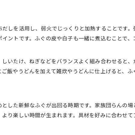
ふぐ鍋調理の衛生管理と安全対策
おすすめ具材でふぐ鍋の魅力を引き出す
布だしを活用し、弱火でじっくりと加熱することです。
ふぐ鍋に合う人気の具材と選び方
ポイントです。ふぐの皮や白子も一緒に煮込むことで、
ふぐ鍋おすすめ具材の味と食感を比較
ふぐ鍋の具材アレンジで楽しむバリエーション
、しいたけ、ねぎなどをバランスよく組み合わせると、
ふぐ鍋に欠かせない野菜や豆腐の使い方
にご飯やうどんを加えて雑炊やうどんに仕上げると、ふ
ふぐ鍋具材の下ごしらえと盛り付けポイント
美味しいふぐの煮る時間と火加減のコツ
ふぐ鍋の煮る時間で変わる食感の秘密
めとした新鮮なふぐが出回る時期です。家族団らんの場
ふぐ鍋を美味しく仕上げる火加減調整法
、より楽しい時間が生まれます。具材を好みに合わせて
ふぐ鍋の加熱時間と安全に食べるコツ
ふぐ鍋具材ごとの最適な煮るタイミング