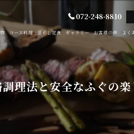
072-248-8810
み物
コース料理
釜めし定食
ギャラリー
お客様の声
よく
格調理法と安全なふぐの楽