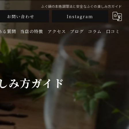
ふぐ鍋の本格調理法と安全なふぐの楽しみ方ガイド
お問い合わせ
Instagram
ある質問
当店の特徴
アクセス
ブログ
コラム
口コミ
釜飯
生牡蠣
しみ方ガイド
鮮魚
地酒
宴会