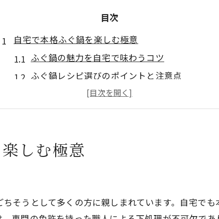
目次
自宅で本格ふぐ鍋を楽しむ極意
ふぐ鍋の魅力を自宅で味わうコツ
ふぐ鍋レシピ選びのポイントと注意点
ふぐの旨味を最大限に引き出す方法
旬のふぐ鍋で家族団らんを楽しむ秘訣
ふぐ鍋初心者が押さえるべき準備とコツ
を楽しむ極意
てっちりとふぐ鍋の違いを徹底解説
ふぐ鍋とてっちりの歴史的背景を解説
ふぐ鍋とてっちりの呼び名の由来とは
ごちそうとして多くの方に親しまれています。自宅でも
ふぐ鍋とてっちりの味や材料の違い
は、専門の免許を持った職人による下処理が不可欠であ