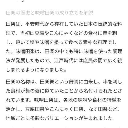
田楽料理の伝統と現代の楽しみ方
田楽の歴史と味噌田楽の成り立ちを解説
豆腐やこんにゃくで味わう田楽の奥深さ
田楽は、平安時代から存在していた日本の伝統的な料
田楽味噌の香りが引き立つ食卓演出法
理で、当初は豆腐やこんにゃくなどの食材に串を刺
味噌田楽の人気レシピで伝統を体験
し、焼いて塩や味噌を塗って食べる素朴な料理でし
家庭で作る田楽レシピの基本ポイント
た。味噌田楽は、田楽の中でも特に味噌を使った調理
味噌田楽レシピの基本手順とコツを紹介
法が発展したもので、江戸時代には庶民の間で広く親
しまれるようになりました。
豆腐やこんにゃくを使った田楽の作り方
田楽味噌の作り方と調味料のポイント
田楽の名称は、田楽舞という舞踊に由来し、串を刺し
た食材が舞の姿に似ていたことから名付けられたとさ
味噌田楽人気レシピを家庭で再現する方
れています。味噌田楽は、各地の味噌や食材の特徴を
法
活かし、豆腐田楽やこんにゃく田楽、なす田楽など、
なすや大根など食材別田楽レシピの工夫
地域ごとに多彩なバリエーションが生まれました。
味噌田楽の味噌を選ぶコツと工夫