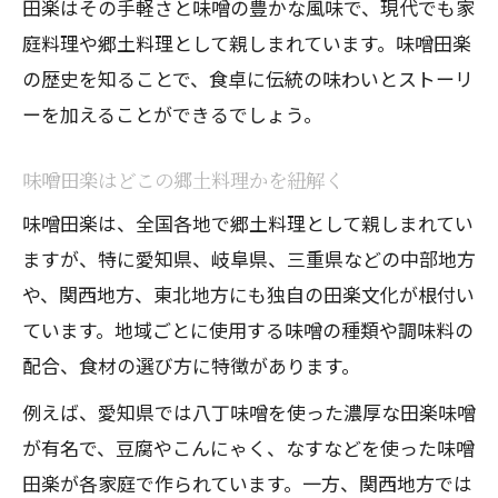
田楽はその手軽さと味噌の豊かな風味で、現代でも家
田楽に合う味噌の種類と選び方のポイン
庭料理や郷土料理として親しまれています。味噌田楽
ト
の歴史を知ることで、食卓に伝統の味わいとストーリ
味噌田楽味噌の調合で引き出す旨味とは
ーを加えることができるでしょう。
みりんや砂糖で調整する田楽味噌の工夫
家庭で作る田楽味噌の基本レシピを解説
味噌田楽はどこの郷土料理かを紐解く
香り豊かな味噌田楽味噌で味覚を楽しむ
味噌田楽は、全国各地で郷土料理として親しまれてい
豆腐やこんにゃくで広がる田楽アレンジ
ますが、特に愛知県、岐阜県、三重県などの中部地方
豆腐田楽とこんにゃく田楽の楽しみ方
や、関西地方、東北地方にも独自の田楽文化が根付い
なすや大根を使った田楽アレンジレシピ
ています。地域ごとに使用する味噌の種類や調味料の
配合、食材の選び方に特徴があります。
田楽味噌で広がる食材のバリエーション
味噌田楽こんにゃくの食感を活かす工夫
例えば、愛知県では八丁味噌を使った濃厚な田楽味噌
家庭で味わう豆腐の田楽味噌レシピ紹介
が有名で、豆腐やこんにゃく、なすなどを使った味噌
田楽が各家庭で作られています。一方、関西地方では
味噌おでんと田楽の違いを徹底解説