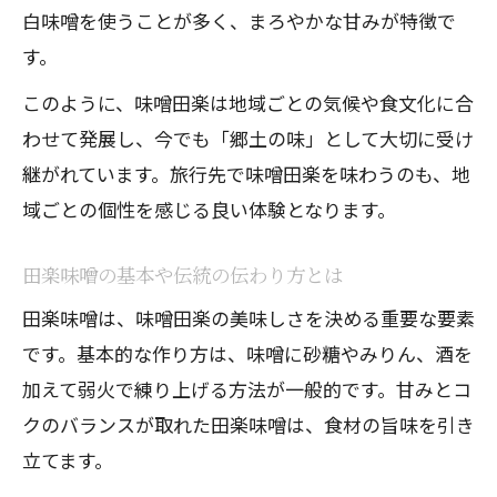
白味噌を使うことが多く、まろやかな甘みが特徴で
味噌田楽と味噌おでんの明確な違いとは
す。
田楽味噌とおでん味噌の特徴を比較する
このように、味噌田楽は地域ごとの気候や食文化に合
田楽料理と味噌おでんの歴史的背景を解
わせて発展し、今でも「郷土の味」として大切に受け
説
継がれています。旅行先で味噌田楽を味わうのも、地
家庭で試せる味噌おでんと田楽の食べ比
域ごとの個性を感じる良い体験となります。
べ
田楽の作り方と味噌おでんの手順の違い
田楽味噌の基本や伝統の伝わり方とは
田楽味噌は、味噌田楽の美味しさを決める重要な要素
です。基本的な作り方は、味噌に砂糖やみりん、酒を
加えて弱火で練り上げる方法が一般的です。甘みとコ
クのバランスが取れた田楽味噌は、食材の旨味を引き
立てます。