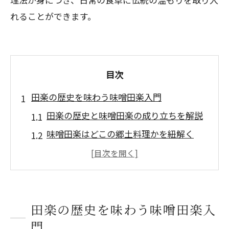
れることができます。
目次
田楽の歴史を味わう味噌田楽入門
田楽の歴史と味噌田楽の成り立ちを解説
味噌田楽はどこの郷土料理かを紐解く
田楽味噌の基本や伝統の伝わり方とは
味噌田楽と江戸時代の食文化の関係
田楽料理が家庭に根付いた背景を探る
田楽の歴史を味わう味噌田楽入
味噌田楽の魅力と伝統にふれる体験
門
味噌田楽の魅力を家庭で感じるコツ