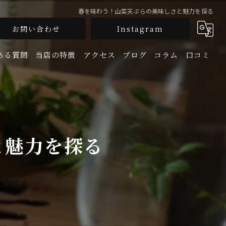
春を味わう！山菜天ぷらの美味しさと魅力を探る
お問い合わせ
Instagram
ある質問
当店の特徴
アクセス
ブログ
コラム
口コミ
釜飯
生牡蠣
と魅力を探る
鮮魚
地酒
宴会