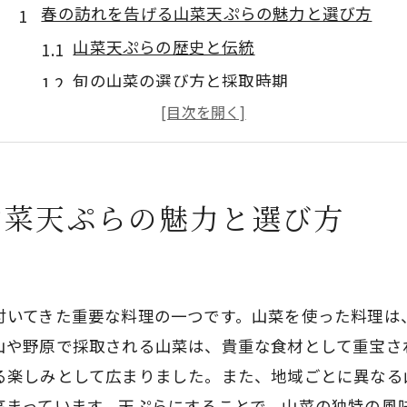
春の訪れを告げる山菜天ぷらの魅力と選び方
山菜天ぷらの歴史と伝統
旬の山菜の選び方と採取時期
タラの芽とこごみの特徴と風味
山菜の持つ栄養価と健康効果
春を彩る山菜天ぷらの盛り付け方
山菜天ぷらの魅力と選び方
山菜天ぷらと相性抜群の付け合わせ
山菜天ぷらをもっと美味しくするコツとレシピ
衣をカリッと仕上げるテクニック
付いてきた重要な料理の一つです。山菜を使った料理は
風味を引き立てる下味の付け方
山や野原で採取される山菜は、貴重な食材として重宝さ
山菜天ぷらに合うソースと調味料
る楽しみとして広まりました。また、地域ごとに異なる
家庭で簡単にできる基本のレシピ
高まっています。天ぷらにすることで、山菜の独特の風