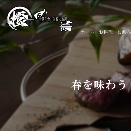
ホーム
お料理
お飲
春を味わう