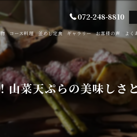
072-248-8810
み物
コース料理
釜めし定食
ギャラリー
お客様の声
よく
！山菜天ぷらの美味しさ