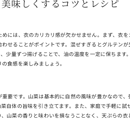
と美味しくするコツとレシピ
山菜天ぷらの魅力と家庭での楽しみ方
日常に取り入れる山菜天ぷらの魅力
家族で楽しむ山菜天ぷらの夕食
ためには、衣のカリカリ感が欠かせません。まず、衣を
山菜天ぷらを使ったランチメニュー
合わせることがポイントです。混ぜすぎるとグルテンが
休日に楽しむ山菜天ぷらディナー
し、少量ずつ揚げることで、油の温度を一定に保ちます
リの食感を楽しみましょう。
ゲストを迎えるときの山菜天ぷら
山菜天ぷらを通じて春を満喫する
が重要です。山菜は基本的に自然の風味が豊かなので、
山菜自体の旨味を引き立てます。また、家庭で手軽に試
り、山菜の香りと味わいを損なうことなく、天ぷらの衣