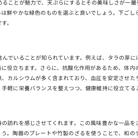
山菜の栽培と自然採取の違い
めることが魅力で、天ぷらにするとその美味しさが一層
みは鮮やかな緑色のものを選ぶと良いでしょう。下ごし
各山菜の栄養価と健康効果
です。
山菜の保存方法と調理法
山菜を使った季節のレシピ
山菜天ぷらの香りとほろ苦さの楽しみ方
含んでいることが知られています。例えば、タラの芽に
山菜の香りを引き立てる調理法
善に役立ちます。さらに、抗酸化作用があるため、体内
ほろ苦さを活かす秘訣
鉄、カルシウムが多く含まれており、血圧を安定させた
山菜と一緒に楽しむ飲み物の選び方
、手軽に栄養バランスを整えつつ、健康維持に役立てる
香りと味の組み合わせを楽しむ方法
山菜天ぷらを楽しむ食卓の演出
山菜天ぷらに合わせた器の選び方
春の訪れを感じさせてくれます。この風味豊かな一品を
山菜天ぷらで春の食卓を彩るポイント
ょう。陶器のプレートや竹製のざるを使うことで、和の