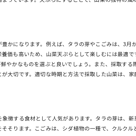
プロが教える揚げ方の秘訣
山菜天ぷらを楽しむアレンジレシピ
家庭で簡単！山菜天ぷらの下準備と揚げ方
山菜の洗い方と下ごしらえのポイント
が豊かになります。例えば、タラの芽やこごみは、3月
揚げ油の選び方と温度管理
栄養価も高いため、山菜天ぷらとして楽しむには最適で
失敗しない山菜天ぷらのコツ
が鮮やかなものを選ぶと良いでしょう。また、採取する
揚げたてを楽しむための工夫
とが大切です。適切な時期と方法で採取した山菜は、家
サクサク感を保つ盛り付けテクニック
山菜天ぷらの保存方法と再加熱のコツ
春の味覚山菜の種類と特徴を知ろう
代表的な山菜の種類とその味わい
を象徴する食材として人気があります。タラの芽は、新
地域ごとの山菜の特色
をそそります。こごみは、シダ植物の一種で、クルクル