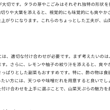
季節感を演出する盛り付け方
が大切です。タラの芽やこごみはそれぞれ独特の形状を
山菜天ぷらに合う献立の提案
輪切りや大葉を添えると、視覚的にも味覚的にも爽やか
食材の組み合わせ方の工夫
仕上がりになります。これらのちょっとした工夫が、山
家族で楽しむ山菜天ぷらパーティー
春の行楽にぴったりの山菜天ぷら
山菜天ぷらを楽しむイベントのアイデア
タラの芽とこごみを使った天ぷらレシピ紹介
には、適切な付け合わせが必要です。まず考えたいのは
ます。さらに、レモンや柚子の絞り汁を添えると、爽や
タラの芽の下ごしらえと調理法
さっぱりとした副菜もおすすめです。特に、酢の物は食
こごみの美味しさを引き出す揚げ方
みたい方には、天つゆや味噌だれを用意すると良いでし
簡単に作れるタラの芽天ぷらレシピ
た付け合わせを上手に選ぶことで、山菜天ぷらの魅力を
こごみ天ぷらのおすすめソース
タラの芽とこごみのミックス天ぷら
初心者にも優しい基本レシピ