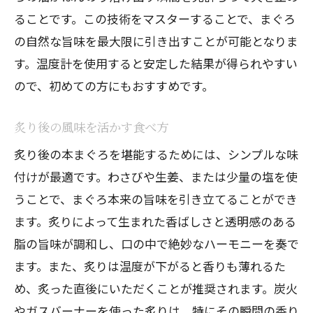
おもてなし料理としての盛り付けアイデ
ることです。この技術をマスターすることで、まぐろ
ア
の自然な旨味を最大限に引き出すことが可能となりま
デザートや前菜との組み合わせ
す。温度計を使用すると安定した結果が得られやすい
ので、初めての方にもおすすめです。
炙り後の風味を活かす食べ方
炙り後の本まぐろを堪能するためには、シンプルな味
付けが最適です。わさびや生姜、または少量の塩を使
うことで、まぐろ本来の旨味を引き立てることができ
ます。炙りによって生まれた香ばしさと透明感のある
脂の旨味が調和し、口の中で絶妙なハーモニーを奏で
ます。また、炙りは温度が下がると香りも薄れるた
め、炙った直後にいただくことが推奨されます。炭火
やガスバーナーを使った炙りは、特にその瞬間の香り