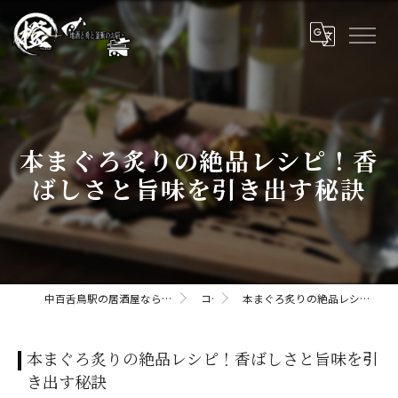
本まぐろ炙りの絶品レシピ！香
ばしさと旨味を引き出す秘訣
中百舌鳥駅の居酒屋なら橙daidaii-地酒と肴と釜飯のお店
コラム
本まぐろ炙りの絶品レシピ！香ばしさと旨味を引き出す秘訣
本まぐろ炙りの絶品レシピ！香ばしさと旨味を引
き出す秘訣