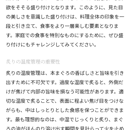
家庭で手軽にできる炙り方法
欲をそそる盛り付けとなります。このように、見た目
必要な道具とその使い方
の美しさを意識した盛り付けは、料理全体の印象を一
初心者でも失敗しない炙りのコツ
段と引き立て、食事をより一層楽しむ要素となりま
本まぐろの炙りにぴったりのレシピ
す。家庭での食事を特別なものにするために、ぜひ盛
り付けにもチャレンジしてみてください。
子どもと一緒に楽しむ炙り体験
家庭で炙りを楽しくするアイディア
炙りの温度管理の重要性
本まぐろ炙りで作る心に残る一皿を実現する
炙りの温度管理は、本まぐろの香ばしさと旨味を引き
コツ
出すために不可欠です。過度な温度で炙ると、外側だ
見た目にもこだわったプレゼンテーショ
けが焦げて内部の旨味を損なう可能性があります。適
ン
切な温度で炙ることで、表面に程よい焦げ目をつけな
炙りに合う飲み物の選び方
がらも、中はしっとりとした食感を保つことができま
特別な日の一皿としての演出法
す。最も理想的なのは、中温でじっくりと炙り、まぐ
炙りマグロを引き立てるソースの工夫
ろの油がほんのり溶け出す瞬間を見計らって火を止め