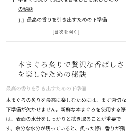
の秘訣
最高の香りを引き出すための下準備
炙りのタイミングとコツ
香ばしさを最大限に活かすための調味料
選び
新鮮な本まぐろを活かした盛り付け術
本まぐろ炙りで贅沢な香ばしさ
炙りの温度管理の重要性
を楽しむための秘訣
炙り後の風味を活かす食べ方
最高の香りを引き出すための下準備
家庭で楽しむ本まぐろ炙りのシンプル調理法
本まぐろの炙りを最高に楽しむためには、まず適切な
簡単にできる本まぐろ炙りの基本ステッ
下準備が欠かせません。新鮮な本まぐろを使用する際
プ
は、表面の水分をしっかりと拭き取ることが重要で
一般的な家庭のキッチンでの炙り方法
す。余分な水分が残っていると、炙った際に香りが飛