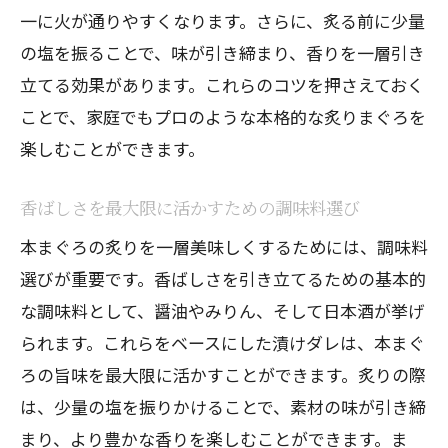
本まぐろの切り方と漬けダレ選びの極意
一に火が通りやすくなります。さらに、炙る前に少量
の塩を振ることで、味が引き締まり、香りを一層引き
本まぐろを美しく切るためのポイント
立てる効果があります。これらのコツを押さえておく
漬けダレの基本とアレンジ法
ことで、家庭でもプロのような本格的な炙りまぐろを
本まぐろの部位別おすすめの切り方
楽しむことができます。
漬けダレに使う調味料の選び方
漬け込み時間と風味の関係
香ばしさを最大限に活かすための調味料選び
プロが教える美味しく漬けるテクニック
本まぐろの炙りを一層美味しくするためには、調味料
香りを引き立てる本まぐろ炙りの温度管理
選びが重要です。香ばしさを引き立てるための基本的
適切な温度で引き出す本まぐろの真価
な調味料として、醤油やみりん、そして日本酒が挙げ
温度管理が及ぼす炙りの影響
られます。これらをベースにした漬けダレは、本まぐ
ろの旨味を最大限に活かすことができます。炙りの際
香りを引き立てる炙りの温度変化
は、少量の塩を振りかけることで、素材の味が引き締
温度調整に役立つツールとテクニック
まり、より豊かな香りを楽しむことができます。ま