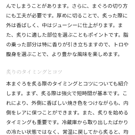
失敗しないための調理器具の選び方
んでしまうことがあります。さらに、まぐろの切り方
炙りに使うおすすめの調味料
にも工夫が必要です。厚めに切ることで、炙った際に
本まぐろの新鮮さを活かすための切り方
外は香ばしく、中はジューシーに仕上がります。ま
炙り後に合うサイドディッシュの提案
た、炙りに適した部位を選ぶこともポイントです。脂
の乗った部分は特に香りが引き立ちますので、トロや
炙り技法で変わる本まぐろの旨味を最大限に
腹身を選ぶことで、より豊かな風味を楽しめます。
活かす
炙りの種類とそれぞれの特徴
炙りのタイミングとコツ
旨味を引き出す炙り時間の調整
本まぐろを炙る際のタイミングとコツについても紹介
炙り技術がもたらす本まぐろのテクスチ
します。まず、炙る際は強火で短時間が基本です。こ
ャ
れにより、外側に香ばしい焼き色をつけながらも、内
香りを際立たせる炙りの工夫
側をレアに保つことができます。また、炙りを始める
炙り後の本まぐろの保存方法
タイミングも重要です。冷蔵庫から取り出したばかり
炙りの技法を活かした料理アレンジ
の冷たい状態ではなく、常温に戻してから炙ると、均