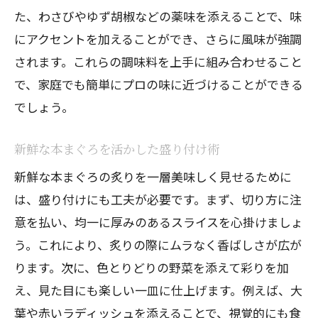
温度管理の失敗を防ぐ方法
た、わさびやゆず胡椒などの薬味を添えることで、味
本まぐろ炙りに最適な温度とは
にアクセントを加えることができ、さらに風味が強調
漬け込みがポイント！本まぐろの風味を引き
されます。これらの調味料を上手に組み合わせること
出す
で、家庭でも簡単にプロの味に近づけることができる
漬け込みの基本プロセス
でしょう。
本まぐろの風味を高める組み合わせ
新鮮な本まぐろを活かした盛り付け術
漬け込み時間の調整で変わる風味
新鮮な本まぐろの炙りを一層美味しく見せるために
漬けダレの深い味わいを引き出すテクニ
は、盛り付けにも工夫が必要です。まず、切り方に注
ック
意を払い、均一に厚みのあるスライスを心掛けましょ
漬け込みに適した容器の選び方
う。これにより、炙りの際にムラなく香ばしさが広が
漬け込み後にそのまま使えるレシピ紹介
ります。次に、色とりどりの野菜を添えて彩りを加
本まぐろ炙りが家庭で簡単にできる調理のポ
え、見た目にも楽しい一皿に仕上げます。例えば、大
イント
葉や赤いラディッシュを添えることで、視覚的にも食