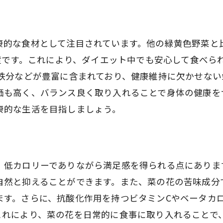
カロリー控えめで満足度の高い菜の花料理の秘訣
ボリューム感を出す菜の花料理の工夫
康的な食材として注目されています。他の緑黄色野菜と
菜の花を使ったダイエットメニューの提案
程度です。これにより、ダイエット中でも安心して食べら
菜の花の旨味を引き立てる出汁の使い方
、鉄分などが豊富に含まれており、健康維持に欠かせない
菜の花をメインにした満足感ある一品
価も高く、バランス良く取り入れることで身体の健康を
康的な生活を目指しましょう。
家庭でできる菜の花のプロ風アレンジ
満足度の高い菜の花の盛り付けテクニック
、低カロリーでありながら満足感を得られる点にありま
自然と抑えることができます。また、菜の花の苦味成分
ます。さらに、抗酸化作用を持つビタミンCやベータカ
これにより、菜の花を日常的に食事に取り入れることで