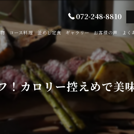
072-248-8810
み物
コース料理
釜めし定食
ギャラリー
お客様の声
よく
フ！カロリー控えめで美