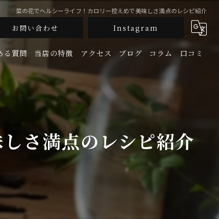
菜の花でヘルシーライフ！カロリー控えめで美味しさ満点のレシピ紹介
お問い合わせ
Instagram
ある質問
当店の特徴
アクセス
ブログ
コラム
口コミ
釜飯
生牡蠣
味しさ満点のレシピ紹介
鮮魚
地酒
宴会