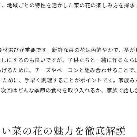
菜の花の新鮮さを保つ保存方法
に、地域ごとの特性を活かした菜の花の楽しみ方を探求
菜の花の苦味を和らげる調理テクニック
菜の花の食感を活かした料理の工夫
菜の花を使った彩り豊かな盛り付け
菜の花を活かす調味料と相性について
食材選びが重要です。新鮮な菜の花は色鮮やかで、茎が
菜の花の栄養を逃さない調理法
たしにするのも良いですが、子供たちと一緒に作るなら
春の食卓にぴったり！菜の花のヘルシーアレンジレシピ
らげるために、チーズやベーコンと組み合わせることで
すために、手早く調理することがポイントです。家族み
菜の花とアボカドのヘルシーミックス
、次回はどんな季節の食材を取り入れるか、家族で話し
菜の花と海鮮の和風マリネ
菜の花とチーズのグラタン風
菜の花のベジタリアン炒め
菜の花と豆腐の冷製スープ
しい菜の花の魅力を徹底解説
菜の花のピリ辛サラダ