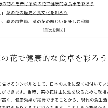
春の訪れを告げる菜の花で健康的な食卓を彩ろう
菜の花の歴史と食文化を知ろう
春の風物詩、菜の花の味わいを楽しむ秘訣
菜の花が彩る春の食卓アイデア
菜の花と一緒に楽しむ春野菜の選び方
地域によって異なる菜の花の楽しみ方
菜の花で健康的な食卓を彩ろう
家族で楽しむ菜の花料理のポイント
低カロリーで美味しい菜の花の魅力を徹底解説
菜の花のカロリーと栄養価を比較する
を告げるシンボルとして、日本の文化に深く根付いてい
ダイエットに最適な菜の花の理由
とができます。当時、菜の花は主に油を絞るために栽培
菜の花を使ったローカロリーディッシュの提案
が高く、健康効果が期待できることから、現代の食生活
低カロリーを実現するための調理法
境を整えたりするのに役立ちます。このような背景から