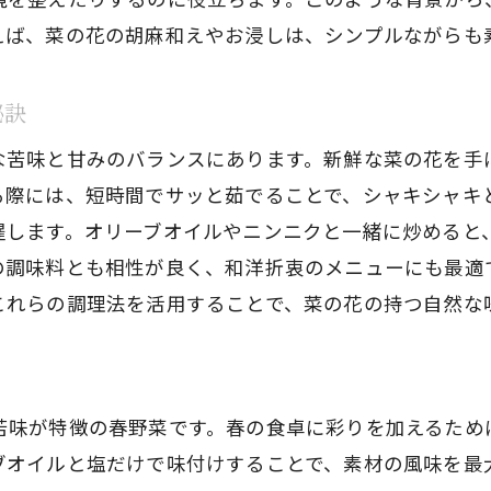
菜の花の美味しさを引き出す調味料の選び方
えば、菜の花の胡麻和えやお浸しは、シンプルながらも
菜の花で健康的な食生活を実現しよう
菜の花を使った栄養満点のヘルシーレシピ集
秘訣
菜の花と豆腐のサラダでヘルシーに
な苦味と甘みのバランスにあります。新鮮な菜の花を手
菜の花と鶏肉の蒸し料理で栄養たっぷり
る際には、短時間でサッと茹でることで、シャキシャキ
菜の花パスタで簡単に美味しく
躍します。オリーブオイルやニンニクと一緒に炒めると
スープに菜の花を加えて栄養アップ
の調味料とも相性が良く、和洋折衷のメニューにも最適
菜の花ときのこのスパニッシュオムレツ
これらの調理法を活用することで、菜の花の持つ自然な
野菜たっぷり菜の花の和風ピザ
菜の花の意外な健康効果とダイエットに役立つ食べ方
菜の花に含まれる健康成分とは
苦味が特徴の春野菜です。春の食卓に彩りを加えるため
菜の花が持つ抗酸化作用を活用しよう
ブオイルと塩だけで味付けすることで、素材の風味を最