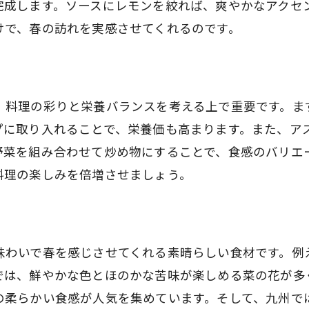
ダイエットに嬉しい菜の花の食べ方
完成します。ソースにレモンを絞れば、爽やかなアクセ
けで、春の訪れを実感させてくれるのです。
菜の花の食感を活かした調理法
菜の花を取り入れたバランスの良い食事
菜の花を使ったデトックスレシピ
、料理の彩りと栄養バランスを考える上で重要です。ま
簡単調理で低カロリー！菜の花を使った春のレシピ
プに取り入れることで、栄養価も高まります。また、ア
時短で作れる菜の花のシンプルレシピ
野菜を組み合わせて炒め物にすることで、食感のバリエ
初心者でも安心の菜の花料理
料理の楽しみを倍増させましょう。
菜の花と卵のふわふわオムレツ
菜の花のごま和えで手軽に和食
菜の花と鰹節の簡単おひたし
味わいで春を感じさせてくれる素晴らしい食材です。例
春の食卓にぴったりの菜の花スープ
では、鮮やかな色とほのかな苦味が楽しめる菜の花が多
菜の花をもっと楽しむコツ！美味しさと栄養を引き出す
の柔らかい食感が人気を集めています。そして、九州で