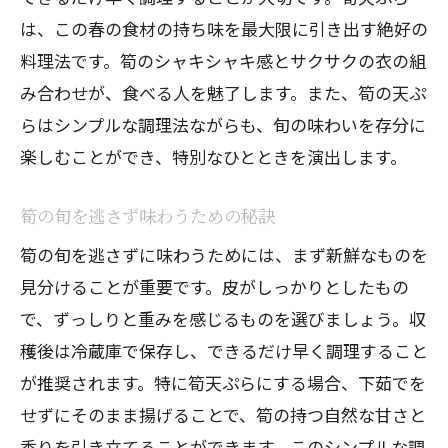
は、この春の食材の持ち味を最大限に引き出す絶好の
筍天ぷらに合う調味料の選び方
料理法です。筍のシャキシャキ感とサクサクの衣の組
家庭でできる風味豊かな筍の天ぷら
み合わせが、食べる人を魅了します。また、筍の天ぷ
風味を逃さない調理テクニック
らはシンプルな調理法ながらも、旬の味わいを存分に
春の味覚を満喫する筍天ぷらの楽しみ方
楽しむことができ、特別なひとときを演出します。
筍天ぷらとペアリングするドリンク
季節ごとのアレンジを楽しむ
筍の旬を逃さず味わうための秘訣
食卓を春らしく演出する方法
筍の旬を逃さずに味わうためには、まず新鮮なものを
筍天ぷらをより楽しむためのアイデア
見分けることが重要です。皮がしっかりとしたもの
で、ずっしりと重みを感じるものを選びましょう。収
春の訪れを感じる食べ方
穫後は冷蔵庫で保存し、できるだけ早く調理すること
筍天ぷらで春の味覚を堪能する
が推奨されます。特に筍天ぷらにする場合、下茹でを
筍天ぷらがもたらす春の幸福な時間
せずにそのまま揚げることで、筍の持つ自然な甘さと
筍天ぷらで心も体も満たされる
香りを引き立てることができます。このシンプルな調