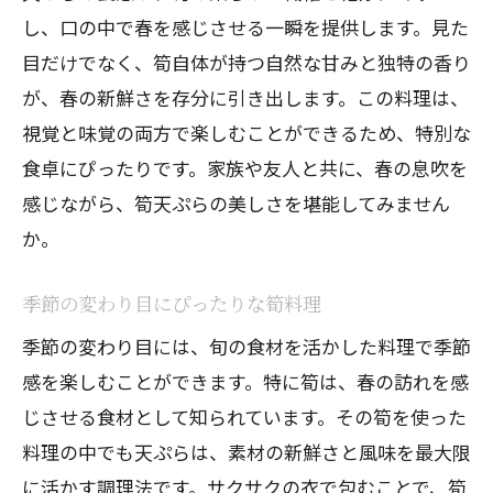
し、口の中で春を感じさせる一瞬を提供します。見た
サクサク衣の美味しさ筍天ぷらの魅力
目だけでなく、筍自体が持つ自然な甘みと独特の香り
衣のサクサク感を保つ秘訣
が、春の新鮮さを存分に引き出します。この料理は、
筍天ぷらの衣に込めるこだわり
視覚と味覚の両方で楽しむことができるため、特別な
軽やかな衣で筍の美味しさを引き立てる
食卓にぴったりです。家族や友人と共に、春の息吹を
揚げたての筍天ぷらの味わい
感じながら、筍天ぷらの美しさを堪能してみません
筍の旨味を引き立てる衣の工夫
か。
絶品のサクサク感を家庭で再現
季節の変わり目にぴったりな筍料理
筍天ぷらで楽しむ春の特別なひととき
季節の変わり目には、旬の食材を活かした料理で季節
筍天ぷらで彩る春の食卓
感を楽しむことができます。特に筍は、春の訪れを感
友人と楽しむ筍天ぷらパーティ
じさせる食材として知られています。その筍を使った
家族で囲む贅沢な春の食事
料理の中でも天ぷらは、素材の新鮮さと風味を最大限
特別な日のための筍のレシピ
に活かす調理法です。サクサクの衣で包むことで、筍