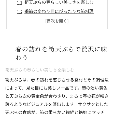
筍天ぷらの春らしい美しさを楽しむ
季節の変わり目にぴったりな筍料理
春の食材を活かした筍の楽しみ方
筍の旬を逃さず味わうための秘訣
筍と春の香りを引き立てる天ぷら
春の訪れを筍天ぷらで贅沢に味
贅沢な筍天ぷらで春を味わう理由
わう
筍の甘みを引き出す天ぷらの作り方
甘みを最大限に引き出す下ごしらえ
筍天ぷらの春らしい美しさを楽しむ
絶妙な衣と油温のバランス
筍天ぷらは、春の訪れを感じさせる食材とその調理法
筍の甘さを活かす揚げ方のコツ
によって、見た目にも美しい一品です。筍の淡い黄色
素材の持ち味を引き出す秘訣
と天ぷら衣の黄金色が合わさり、まるで春の花が咲き
家庭で簡単にできる甘みの引き出し方
誇るようなビジュアルを演出します。サクサクとした
プロが教える筍の甘みを活かす方法
天ぷらの食感が、筍の柔らかい繊維と絶妙にマッチ