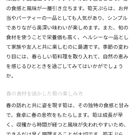
筍天ぷらと共に楽しむ春の風物詩
の食感と風味が一層引き立ちます。筍天ぷらは、お弁
筍料理で心温まるひとときを
当やパーティーの一品としても人気があり、シンプル
家庭で簡単に作れる筍天ぷらのポイント
でありながら奥深い味わいが楽しめます。また、旬の
初心者でも簡単！筍天ぷらの作り方
食材を使うことで栄養価も高く、ヘルシーな一品とし
て家族や友人と共に楽しむのに最適です。季節の変わ
家庭で失敗しない調理法
り目には、春らしい筍料理を取り入れて、自然の恵み
材料選びから始める筍天ぷら
を感じるひとときを過ごしてみてはいかがでしょう
筍天ぷらを家庭で美味しく作るコツ
か。
簡単に揚げたてを楽しむ方法
短時間で美味しい筍天ぷらを作る
春の食材を活かした筍の楽しみ方
筍の風味を最大限に活かす天ぷらレシピ
春の訪れと共に姿を現す筍は、その独特の食感と甘み
風味豊かな筍天ぷらの調理法
で、食卓に春の息吹をもたらします。筍は成長が早
筍の自然な旨味を引き出すレシピ
く、収穫から時間が経つと風味が失われやすいため、
様々なソースで楽しむ筍天ぷら
できるだけ早く調理することが大切です。筍天ぷら