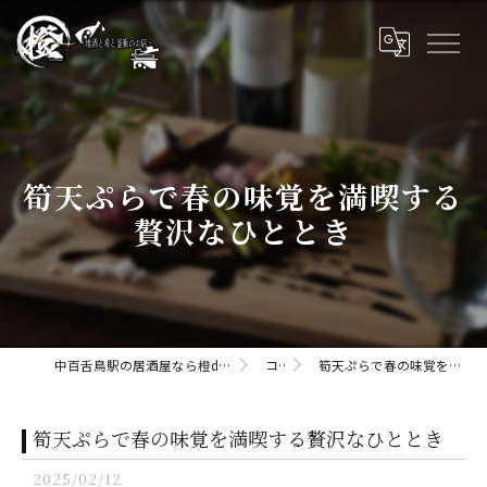
筍天ぷらで春の味覚を満喫する
贅沢なひととき
中百舌鳥駅の居酒屋なら橙daidaii-地酒と肴と釜飯のお店
コラム
筍天ぷらで春の味覚を満喫する贅沢なひととき
筍天ぷらで春の味覚を満喫する贅沢なひととき
2025/02/12