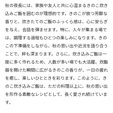
食感を楽しむためのきのこの選び方
秋の夜長には、家族や友人と共に心温まるきのこ炊き
きのこの食感を活かした炊き込みご飯の
込みご飯を囲むのが理想的です。きのこが放つ芳醇な
工夫
香りと、炊きたてのご飯のふっくら感は、心に安らぎ
多彩なきのこの魅力を引き出すレシピ
を与え、会話を弾ませます。特に、人々が集まる場で
栄養満点！きのこを使った炊き込みご飯で健
は、調理する過程もひとつの楽しみになります。きの
康生活
この下準備をしながら、秋の思い出や近況を語り合う
ことで、絆も深まります。さらに、炊き込みご飯は一
健康に良いきのこの栄養素を解説
度に多く作れるため、人数が多い場でも大活躍。炊飯
ビタミンDたっぷりのきのこ料理の魅力
器を開けた瞬間に広がるきのこの香りが、一日の疲れ
低カロリーで満足感のある炊き込みご飯
を癒し、楽しいひとときを彩ります。このように、き
食物繊維たっぷりでお腹も喜ぶレシピ
のこ炊き込みご飯は、ただの料理以上に、秋の思い出
きのこを使った栄養価の高い食事の提案
を形作る素敵なレシピとして、長く愛され続けていま
健康をサポートする秋の炊き込みご飯
す。
椎茸や舞茸を贅沢に使ったきのこの炊き込み