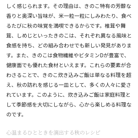
しく感じられます。その理由は、きのこ特有の芳醇な
ツ
香りと奥深い旨味が、米一粒一粒にしみわたり、食べ
調味料の選び方で決まる炊き込みご飯の
るたびに秋の味覚を満喫できるからです。椎茸や舞
味
茸、しめじといったきのこは、それぞれ異なる風味と
炊き込みご飯を美味しくする調理法
食感を持ち、どの組み合わせでも新しい発見がありま
きのこの旨味を活かした秘伝のタレ
す。また、きのこは食物繊維やビタミンDが豊富で、
家族が喜ぶ絶品の炊き込みご飯の作り方
健康面でも優れた食材といえます。これらの要素が合
秋の食材を活用した絶品レシピの紹介
わさることで、きのこ炊き込みご飯は単なる料理を超
え、秋の訪れを感じる一皿として、多くの人々に愛さ
異なる食感を楽しむきのこ炊き込みご飯の魅
れています。このように、炊き込みご飯は家庭料理と
力とは
して季節感を大切にしながら、心から楽しめる料理な
多様なきのこの食感の違いを楽しむ
のです。
きのこの組み合わせで変わる味わい
異なるきのこが引き立てる豊かな食感
心温まるひとときを演出する秋のレシピ