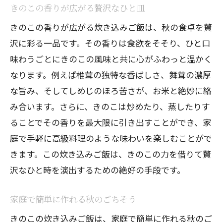
ご飯の作り方
きのこの香りが広がる贅沢なひと皿
椎茸と舞茸の旨味を引き出す調理法
きのこの香りが広がる炊き込みご飯は、秋の食卓を贅
贅沢なきのこを活かした絶品レシピ
沢に彩る一品です。その香りは食欲をそそり、ひと口
味わうごとにきのこの風味と共に心がふわっと温かく
椎茸と舞茸で味わう秋の炊き込みご飯
なります。例えば椎茸の独特な香ばしさ、舞茸の濃厚
きのこたっぷりの炊き込みご飯で贅沢な
な旨み、そしてしめじのほろ苦さが、お米と絶妙に絡
食卓
み合います。さらに、きのこは炒めたり、蒸したりす
家庭で楽しむ椎茸と舞茸の豪華レシピ
ることでその香りを最大限に引き出すことができ、家
きのこの豊かな風味を堪能する炊き込み
庭で手軽に高級料理のような味わいを楽しむことがで
ご飯
きます。この炊き込みご飯は、きのこの力を借りて贅
家庭で楽しむ秋のごちそうきのこ炊き込みご
沢なひと時を演出するための絶好の手段です。
飯の絶品レシピ
家庭で作る簡単きのこ炊き込みご飯のコ
家庭で簡単に作れる秋のごちそう
ツ
きのこの炊き込みご飯は、家庭で簡単に作れる秋のご