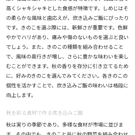
季節の味を存分に楽しむ炊き込みご飯
高くシャキシャキとした食感が特徴です。しめじはそ
の柔らかな風味と歯応えが、炊き込みご飯にぴったり
秋の訪れを感じるきのこ料理の魅力
です。きのこを選ぶ際には、新鮮さが重要です。色鮮
心温まるきのこの炊き込みご飯が秋の夜長に
やかでハリがあり、痛みや傷のないものを選ぶと良い
ぴったり
でしょう。また、きのこの種類を組み合わせること
秋の夜長を楽しむきのこ料理の醍醐味
で、風味の奥行きが増し、さらに豊かな味わいを楽し
温かみのあるきのこ炊き込みご飯の魅力
むことができます。秋の香りを存分に引き立てるため
心を満たす秋の味覚の楽しみ方
に、好みのきのこを選んでみてください。各きのこの
秋の夜を豊かにする炊き込みご飯のレシ
個性を活かすことで、炊き込みご飯の味わいは格段に
ピ
向上します。
くつろぎのひとときにぴったりな家庭料
秋を彩る食材で作る炊き込みご飯
理
秋の風物詩としての炊き込みご飯の魅力
秋は実りの季節であり、多様な食材が市場に並びま
す。その中でも、きのこと共に秋の野菜を組み合わせ