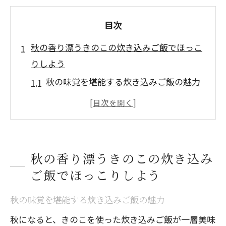
目次
秋の香り漂うきのこの炊き込みご飯でほっこ
りしよう
秋の味覚を堪能する炊き込みご飯の魅力
心温まるひとときを演出する秋のレシピ
きのこの香りが広がる贅沢なひと皿
家庭で簡単に作れる秋のごちそう
きのこの選び方で変わる風味の楽しみ
秋の香り漂うきのこの炊き込み
ご飯でほっこりしよう
秋を彩る食材で作る炊き込みご飯
きのこの旨味が染み渡る秋の炊き込みご飯秘
秋の味覚を堪能する炊き込みご飯の魅力
伝レシピ
秋になると、きのこを使った炊き込みご飯が一層美味
旨味を引き出すきのこの下ごしらえのコ