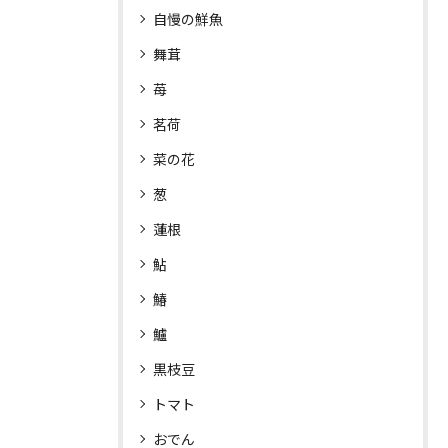
自慢の鮮魚
舞茸
苺
茗荷
菜の花
葱
蓮根
鮎
鰆
鱸
黒枝豆
トマト
おでん