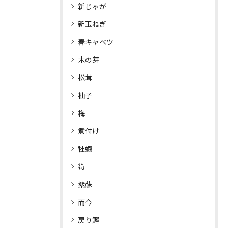
新じゃが
新玉ねぎ
春キャベツ
木の芽
松茸
柚子
梅
煮付け
牡蠣
筍
紫蘇
而今
戻り鰹