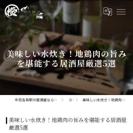
美味しい水炊き！地鶏肉の旨み
を堪能する居酒屋厳選5選
中百舌鳥駅の居酒屋なら橙daidaii-地酒と肴と釜飯のお店
コラム
美味しい水炊き！地鶏肉の旨みを堪能する居酒屋厳選5選
美味しい水炊き！地鶏肉の旨みを堪能する居酒屋
厳選5選