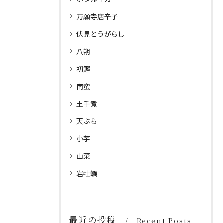
万願寺唐辛子
伏見とうがらし
八朔
初鰹
南蛮
土手煮
天ぷら
小芋
山菜
岩牡蠣
最近の投稿
Recent Posts