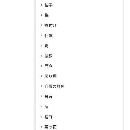
柚子
梅
煮付け
牡蠣
筍
紫蘇
而今
戻り鰹
自慢の鮮魚
舞茸
苺
茗荷
菜の花