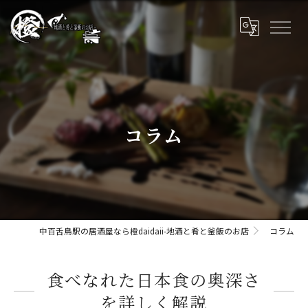
コラム
中百舌鳥駅の居酒屋なら橙daidaii-地酒と肴と釜飯のお店
コラム
食べなれた日本食の奥深さ
を詳しく解説