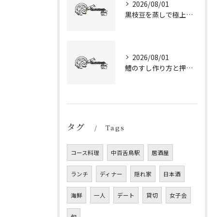
2026/08/01
黒枝豆を蒸しで極上の食感に仕上げる方法と普通の枝豆との違い徹底ガイド
2026/08/01
鱧のすし作り方と押し寿司で家庭でも京都風の上品な味に仕上げるコツ
タグ
Tags
コース料理
中百舌鳥駅
居酒屋
ランチ
ディナー
隠れ家
日本酒
海鮮
一人
デート
貸切
女子会
旬