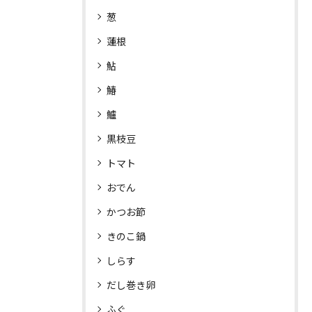
葱
蓮根
鮎
鰆
鱸
黒枝豆
トマト
おでん
かつお節
きのこ鍋
しらす
だし巻き卵
ふぐ